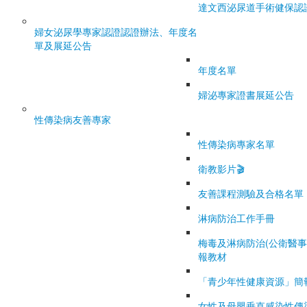
達文西泌尿道手術健保認
婦女泌尿學專家認證
認證辦法、年度名
單及展延公告
年度名單
婦泌專家證書展延公告
性傳染病友善專家
性傳染病專家名單
衛教影片🎬
友善課程測驗及合格名單
淋病防治工作手冊
梅毒及淋病防治(公衛醫事
報教材
「青少年性健康資源」簡
女性及母嬰垂直感染性傳