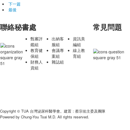
下一篇
最後
聯絡秘書處
常見問題
甄審評
出納客
資訊美
鑑組
服組
編組
教育健
會議專
線上教
保組
案組
育組
財務人
雜誌組
資組
Copyright © TUA 台灣泌尿科醫學會。建置：蔡宗佑主委及團隊
Powered by Chung-You Tsai M.D. All rights reserved.