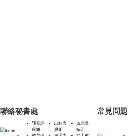
聯絡秘書處
常見問題
甄審評
出納客
資訊美
鑑組
服組
編組
教育健
會議專
線上教