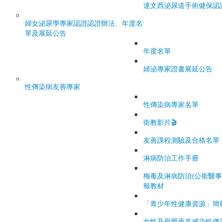
達文西泌尿道手術健保認
婦女泌尿學專家認證
認證辦法、年度名
單及展延公告
年度名單
婦泌專家證書展延公告
性傳染病友善專家
性傳染病專家名單
衛教影片🎬
友善課程測驗及合格名單
淋病防治工作手冊
梅毒及淋病防治(公衛醫事
報教材
「青少年性健康資源」簡
女性及母嬰垂直感染性傳