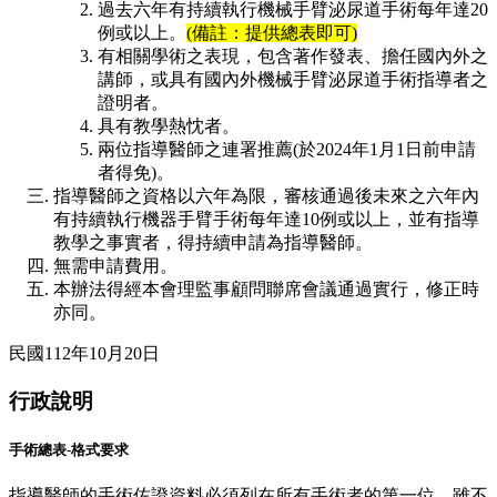
過去六年有持續執行機械手臂泌尿道手術每年達20
例或以上。
(備註：提供總表即可)
有相關學術之表現，包含著作發表、擔任國內外之
講師，或具有國內外機械手臂泌尿道手術指導者之
證明者。
具有教學熱忱者。
兩位指導醫師之連署推薦(於2024年1月1日前申請
者得免)。
指導醫師之資格以六年為限，審核通過後未來之六年內
有持續執行機器手臂手術每年達10例或以上，並有指導
教學之事實者，得持續申請為指導醫師。
無需申請費用。
本辦法得經本會理監事顧問聯席會議通過實行，修正時
亦同。
民國112年10月20日
行政說明
手術總表-格式要求
指導醫師的手術佐證資料必須列在所有手術者的第一位，雖不