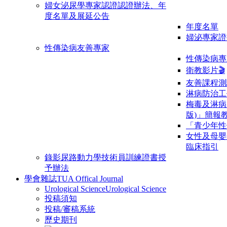
婦女泌尿學專家認證
認證辦法、年
度名單及展延公告
年度名單
婦泌專家證
性傳染病友善專家
性傳染病專
衛教影片🎬
友善課程測
淋病防治工
梅毒及淋病
版)」簡報
「青少年性
女性及母嬰
臨床指引
錄影尿路動力學技術員訓練證書授
予辦法
學會雜誌
TUA Offical Journal
Urological Science
Urological Science
投稿須知
投稿/審稿系統
歷史期刊