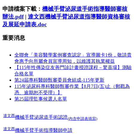
申請檔案下載：
機械手臂泌尿道手術指導醫師審核
辦法.pdf
|
達文西機械手臂泌尿道指導醫師資格審核
及展延申請表.doc
重要消息
全聯會「​美容醫學案例審查認定」宣導圖卡1份，敬請貴
會惠予向所屬會員宣導周知，以維護其執業權益
【115年性傳染症友善門診計畫授證課程－驚喜場】測驗
合格名單
第24屆專科醫師甄審委員會組成-115年更新
115年泌尿科專科醫師甄審作業【8月7日(五)止（郵戳為
憑、逾期恕不受理）】
第25屆理監事候選人名單
達文西
機械手臂泌尿道手術認證
(內含申請表填寫)
達文西
機械手臂手術指導醫師申請