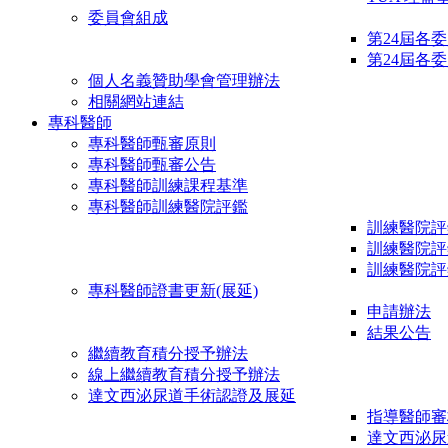
委員會組成
第24屆各
第24屆各
個人名義贊助學會管理辦法
相關網站連結
專科醫師
專科醫師甄審原則
專科醫師甄審公告
專科醫師訓練課程基準
專科醫師訓練醫院評鑑
訓練醫院評
訓練醫院評
訓練醫院評
專科醫師證書更新(展延)
申請辦法
結果公告
繼續教育積分授予辦法
線上繼續教育積分授予辦法
達文西泌尿道手術認證及展延
指導醫師審
達文西泌尿