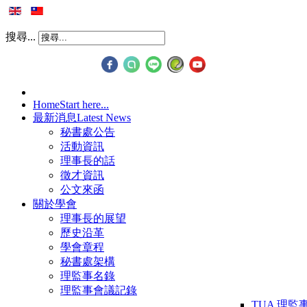
搜尋...
Home
Start here...
最新消息
Latest News
秘書處公告
活動資訊
理事長的話
徵才資訊
公文來函
關於學會
理事長的展望
歷史沿革
學會章程
秘書處架構
理監事名錄
理監事會議記錄
TUA 理