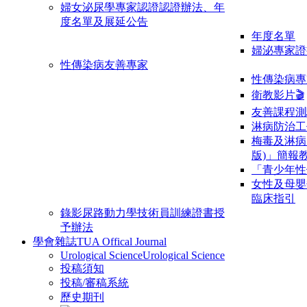
婦女泌尿學專家認證
認證辦法、年
度名單及展延公告
年度名單
婦泌專家證
性傳染病友善專家
性傳染病專
衛教影片🎬
友善課程測
淋病防治工
梅毒及淋病
版)」簡報
「青少年性
女性及母嬰
臨床指引
錄影尿路動力學技術員訓練證書授
予辦法
學會雜誌
TUA Offical Journal
Urological Science
Urological Science
投稿須知
投稿/審稿系統
歷史期刊