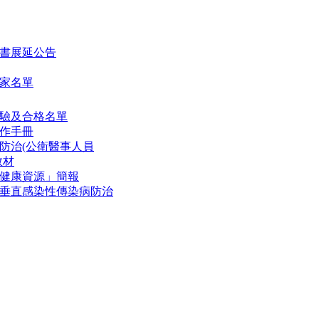
書展延公告
家名單
驗及合格名單
作手冊
防治(公衛醫事人員
教材
健康資源」簡報
垂直感染性傳染病防治