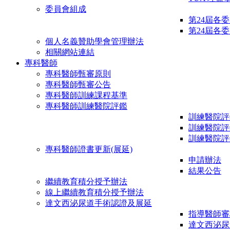
委員會組成
第24屆各
第24屆各
個人名義贊助學會管理辦法
相關網站連結
專科醫師
專科醫師甄審原則
專科醫師甄審公告
專科醫師訓練課程基準
專科醫師訓練醫院評鑑
訓練醫院評
訓練醫院評
訓練醫院評
專科醫師證書更新(展延)
申請辦法
結果公告
繼續教育積分授予辦法
線上繼續教育積分授予辦法
達文西泌尿道手術認證及展延
指導醫師審
達文西泌尿