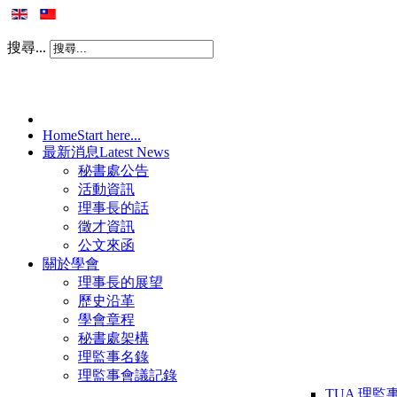
搜尋...
Home
Start here...
最新消息
Latest News
秘書處公告
活動資訊
理事長的話
徵才資訊
公文來函
關於學會
理事長的展望
歷史沿革
學會章程
秘書處架構
理監事名錄
理監事會議記錄
TUA 理