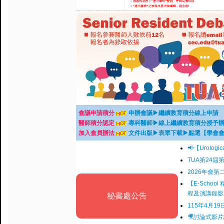
會議申請積分
申辦會議▶繼續教育積分線上申請
醫師積分認定
專科醫師▶線上繼續教育積分授予
加入會員辦法
文件出版▶表單下載▶點選【學會
📢【Urolog
TUA第24
2026年會第
【E-Schoo
程及演講錄影
秘書處公告
115年4月
🎥討論式影片論文