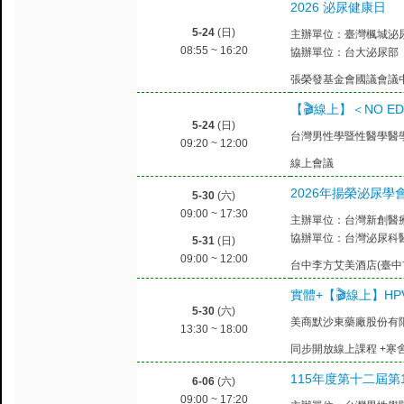
2026 泌尿健康日
5-24
(日)
主辦單位：臺灣楓城泌
08:55 ~ 16:20
協辦單位：台大泌尿部
張榮發基金會國議會議中心
【🎬線上】＜NO 
5-24
(日)
台灣男性學暨性醫學醫學會
09:20 ~ 12:00
線上會議
2026年揚榮泌尿
5-30
(六)
09:00 ~ 17:30
主辦單位：台灣新創醫
協辦單位：台灣泌尿科
5-31
(日)
09:00 ~ 12:00
台中李方艾美酒店(臺中市
實體+【🎬線上】H
5-30
(六)
美商默沙東藥廠股份有
13:30 ~ 18:00
同步開放線上課程 +寒舍
115年度第十二屆
6-06
(六)
09:00 ~ 17:20