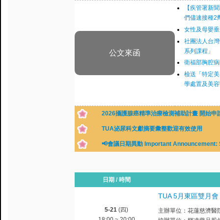
【疾管署新聞
們儘速接種2
女性及母嬰垂
社團法人台灣
系列課程」
公文來函
衛福部胸腔病
檢送「特定美
學處置及美容
2026攝護腺癌精準治療檢測補助計畫 開始申
TUA泌尿科文獻摘要彙整歡迎有效使用
📢會議日期異動 Important Announcement: S
日期 / 時間
TUA 5月東區雙月會
5-21
(四)
主辦單位：花蓮慈濟醫院
18:00 ~ 20:00