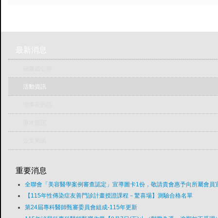
最新消息
秘書處公告
活動資訊
理事長的話
徵才資訊
公文來函
重要消息
全聯會「​美容醫學案例審查認定」宣導圖卡1份，敬請貴會惠予向所屬會員
【115年性傳染症友善門診計畫授證課程－驚喜場】測驗合格名單
第24屆專科醫師甄審委員會組成-115年更新