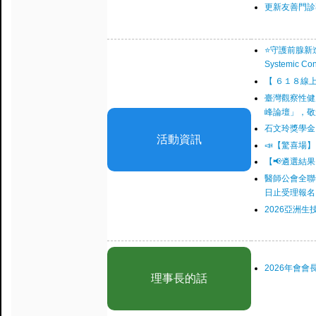
更新友善門診
⭐️守護前腺新進展 
Systemic Con
【 ６１８線
臺灣觀察性健康
峰論壇」，敬
石文玲獎學金 202
活動資訊
📣【驚喜場
【📢遴選結果
醫師公會全聯
日止受理報名
2026亞洲
2026年會會
理事長的話