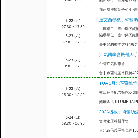
協辦單位：輝凌藥品股
花蓮慈濟醫院合心七樓
達文西機械手臂輔助
5-22
(五)
07:30 ~ 17:30
主辦單位：臺中榮民總
協辦單位：臺中榮民總
5-23
(六)
07:30 ~ 17:30
臺中榮總教學大樓4樓
疝氣醫學會機器人手術研討會
5-23
(六)
台灣疝氣醫學會
13:30 ~ 17:30
台中市西屯區市政路402
TUA 5月北區暨桃
5-23
(六)
林口長庚紀念醫院泌尿腫
15:30 ~ 18:30
茹曦酒店 ILLUME TAI
2026機械手術輔助
5-24
(日)
台灣泌尿科醫學會
08:30 ~ 16:30
台北市信義區松仁路100