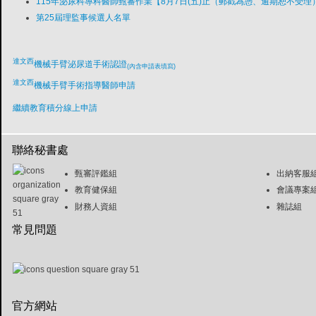
115年泌尿科專科醫師甄審作業【8月7日(五)止（郵戳為憑、逾期恕不受理
第25屆理監事候選人名單
達文西
機械手臂泌尿道手術認證
(內含申請表填寫)
達文西
機械手臂手術指導醫師申請
繼續教育積分線上申請
聯絡秘書處
甄審評鑑組
出納客服
教育健保組
會議專案
財務人資組
雜誌組
常見問題
官方網站