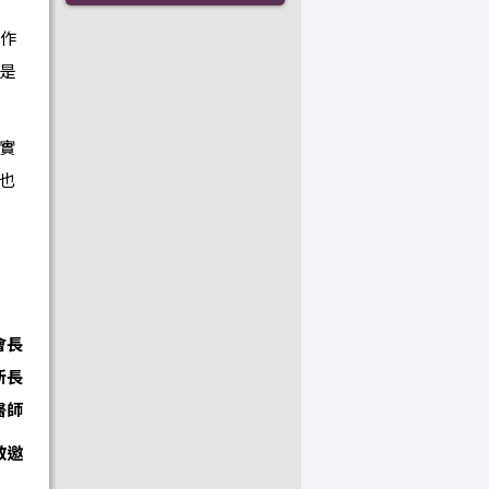
」作
是
實
也
會長
所長
醫師
敬邀