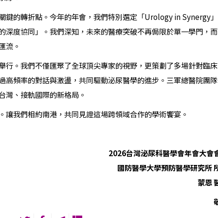
轉折點。今年的年會，我們特別選定「Urology in Synergy
的深度協同」。我們深知，未來的醫療突破不再侷限於單一學門，而
匯流。
舉行。我們不僅匯聚了全球頂尖專家的視野，更策劃了多場針對臨床
過高頻率的對話與激盪，共同驅動泌尿醫學的進步。三軍總醫院團隊
台灣、接軌國際的新格局。
。讓我們相約南港，共同見證這場跨領域合作的學術饗宴。
2026台灣泌尿科醫學會年會大會
國防醫學大學預防醫學研究所 
蒙恩 