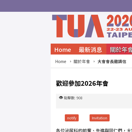
Home
最新消息
關於年
Home
關於年會
大會會長邀請信
歡迎參加2026年會
點擊數: 908
notify
Invitation
各位泌尿科的前輩、先進與同仁們，大