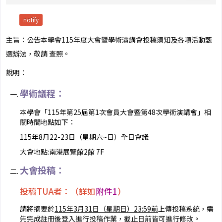
notify
主旨：公告本學會115年度大會暨學術演講會投稿須知及各項活動甄
選辦法，敬請 查照。
說明：
學術議程：
本學會「115年第25屆第1次會員大會暨第48次學術演講會」相
關時間地點如下：
115年8月22-23日（星期六~日）全日會議
大會地點:南港展覽館2館 7F
大會投稿：
投稿TUA者：（詳如
附件1
）
請將摘要於
115年3月31日（星期日）23:59前
上傳投稿系統，需
先完成註冊後登入進行投稿作業，截止日前皆可進行修改。