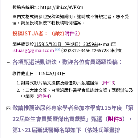
投稿系統網址: https://lihi.cc/9VPXm
※內文格式請參照投稿須知說明，逾時或不符規定者，恕不受
理，請至投稿系統下載投稿範例檔案。
投稿ISTUA者：（詳如
附件2
）
請將摘要於
115年5月31日（星期日）23:59前
e-mail至
istuasg@gmail.com
(02)2312-3456 #265728 陳小姐
各項甄選活動辦法，歡迎各位會員踴躍投稿：
收件截止日：115年5月31日
討論式影片論文投稿及最佳影片甄選辦法（
附件3
）
﹝三大論文獎、台灣泌尿科醫學會雜誌論文獎﹞甄選辦法及
申請表（
附件4
）
敬請推薦泌尿科專家學者參加本學會115年度「第
22屆終生會員獎暨傑出貢獻獎」甄選（
附件5
），
第1~21屆獲獎醫師名單如下（依姓氏筆畫排