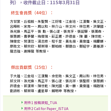
列），收件截止日：115年3月31日
 終生會員獎（44位）：
方甘棠、丘祖毅、朱聖賢、江好堆、江金培、江漢聲、吳文正、
呂曄彬、宋育一、周以和、林介山、林文州、林信男、洪肇國、
孫光煥、馬正平、張 勳、張心湜、張克孚、張延驊、張萬森、
張慧朗、曹夢蘭、梅俊瑞、莊正鏗、許德金、陳 巖、陳世乾、
陳俊宏、勞漢信、湯志修、程千里、黃名揚、黃俊雄、楊慶鏘、
廖政文、蔡宗欣、蔡崇璋、鄭柏樹、鄭捷白、鄭紹宇、蕭基源、
龍志強、謝輝龍 等教授。
 傑出貢獻獎（25位）：
于大雄、江金培、江漢聲、余宏政、吳文正、周以和、林信男、
邱文祥、孫光煥、馬正平、張心湜、張兆祥、張聖原、張慧朗、
許德金、郭漢崇、陳世乾、陳光國、黃一勝、黃俊雄、楊啟瑞、
劉詩彬、蔡崇璋、盧星華、賴明坤 等教授。
附件1 投稿須知_TUA
附件2 Call for Paper_ISTUA