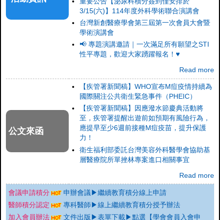
重要公告【泌尿科積分簽到僅安排於
3/15(六)】114年度外科學術聯合演講會
台灣新創醫療學會第三屆第一次會員大會暨
學術演講會
📢 專題演講邀請｜一次滿足所有願望之STI
性平專題，歡迎大家踴躍報名！♥
Read more
【疾管署新聞稿】WHO宣布M痘疫情持續為
國際關注公共衛生緊急事件（PHEIC）
【疾管署新聞稿】因應潑水節慶典活動將
至，疾管署提醒出遊前如預期有風險行為，
應提早至少6週前接種M痘疫苗，提升保護
公文來函
力！
衛生福利部委託台灣美容外科醫學會協助基
層醫療院所單挫林專案進口相關事宜
Read more
會議申請積分
申辦會議▶繼續教育積分線上申請
醫師積分認定
專科醫師▶線上繼續教育積分授予辦法
加入會員辦法
文件出版▶表單下載▶點選【學會會員入會申