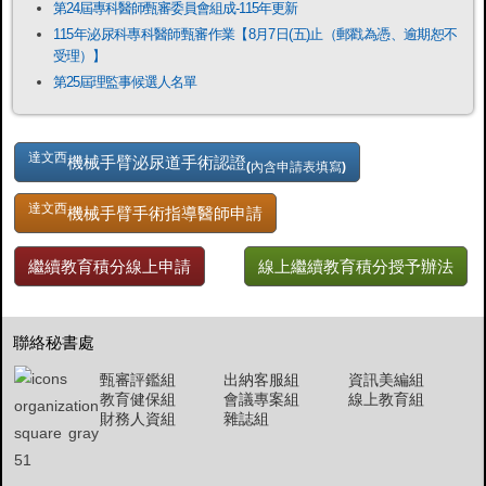
第24屆專科醫師甄審委員會組成-115年更新
115年泌尿科專科醫師甄審作業【8月7日(五)止（郵戳為憑、逾期恕不
受理）】
第25屆理監事候選人名單
達文西
機械手臂泌尿道手術認證
(內含申請表填寫)
達文西
機械手臂手術指導醫師申請
繼續教育積分線上申請
線上繼續教育積分授予辦法
聯絡秘書處
甄審評鑑組
出納客服組
資訊美編組
教育健保組
會議專案組
線上教育組
財務人資組
雜誌組