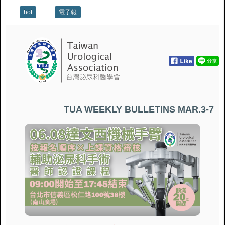
hot
電子報
TUA WEEKLY BULLETINS
MAR.3-7