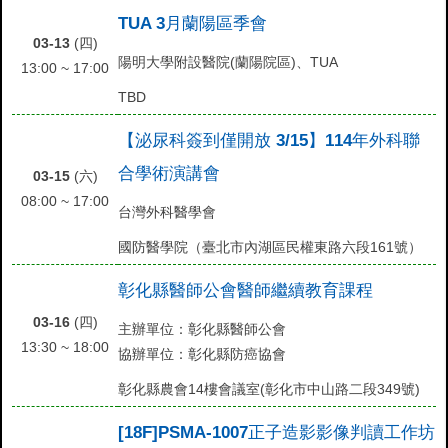
TUA 3月蘭陽區季會
03-13
(四)
陽明大學附設醫院(蘭陽院區)、TUA
13:00 ~ 17:00
TBD
【泌尿科簽到僅開放 3/15】114年外科聯
合學術演講會
03-15
(六)
08:00 ~ 17:00
台灣外科醫學會
國防醫學院（臺北市內湖區民權東路六段161號）
彰化縣醫師公會醫師繼續教育課程
03-16
(四)
主辦單位：彰化縣醫師公會
13:30 ~ 18:00
協辦單位：彰化縣防癌協會
彰化縣農會14樓會議室(彰化市中山路二段349號)
[18F]PSMA-1007正子造影影像判讀工作坊