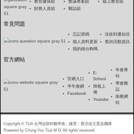
教育健保組
會議專案組
線上教育組
財務人資組
雜誌組
常見問題
忘記密碼
沒收到通知信
個人資料更新
查詢活動資訊
我的積分夠嗎
官方網站
年會專
E-
站
官網入口
School
學會雜
半年會網
簡報上
誌
傳
Facebook
衛教網
Youtube
站
Copyright © TUA 台灣泌尿科醫學會。建置：蔡宗佑主委及團隊
Powered by Chung-You Tsai M.D. All rights reserved.