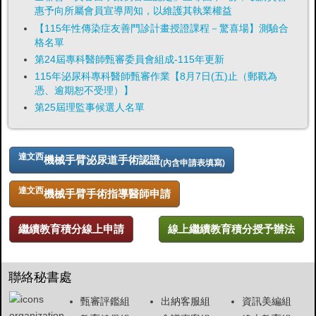
惠予向所屬會員宣導周知，以維護其執業權益
【115年性傳染症友善門診計畫授證課程－驚喜場】測驗合
格名單
第24屆專科醫師甄審委員會組成-115年更新
115年泌尿科專科醫師甄審作業【8月7日(五)止（郵戳為
憑、逾期恕不受理）】
第25屆理監事候選人名單
達文西
機械手臂泌尿道手術認證
(內含申請表填寫)
達文西
機械手臂手術指導醫師申請
繼續教育積分線上申請
線上繼續教育積分授予辦法
聯絡秘書處
甄審評鑑組
出納客服組
資訊美編組