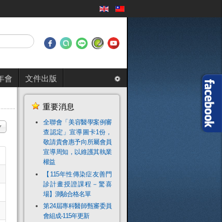
年會
文件出版
重要消息
全聯會「​美容醫學案例審
目
查認定」宣導圖卡1份，
敬請貴會惠予向所屬會員
宣導周知，以維護其執業
權益
【115年性傳染症友善門
診計畫授證課程－驚喜
場】測驗合格名單
第24屆專科醫師甄審委員
會組成-115年更新