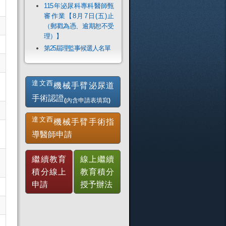
115年泌尿科專科醫師甄
審作業【8月7日(五)止
（郵戳為憑、逾期恕不受
理）】
第25屆理監事候選人名單
達文西
機械手臂泌尿道
手術認證
(內含申請表填寫)
達文西
機械手臂手術指
導醫師申請
繼續教育
線上繼續
積分線上
教育積分
申請
授予辦法