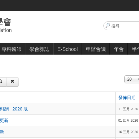
搜
尋...
專科醫師
學會雜誌
E-School
申辦會議
年會
半
顯示數
20
發佈日期
引 2026 版
11 五月 2026
區更新
01 四月 2026
新
16 三月 2026