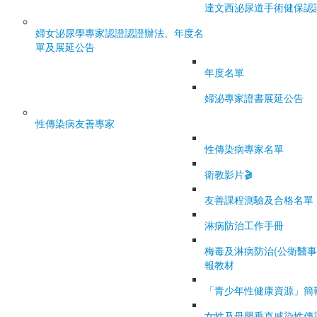
達文西泌尿道手術健保認
婦女泌尿學專家認證
認證辦法、年度名
單及展延公告
年度名單
婦泌專家證書展延公告
性傳染病友善專家
性傳染病專家名單
衛教影片🎬
友善課程測驗及合格名單
淋病防治工作手冊
梅毒及淋病防治(公衛醫事
報教材
「青少年性健康資源」簡
女性及母嬰垂直感染性傳