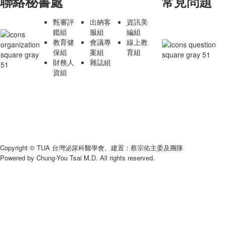
聯絡秘書處
常見問題
甄審評
出納客
資訊美
鑑組
服組
編組
教育健
會議專
線上教
保組
案組
育組
財務人
雜誌組
資組
Copyright © TUA 台灣泌尿科醫學會。建置：蔡宗佑主委及團隊
Powered by Chung-You Tsai M.D. All rights reserved.