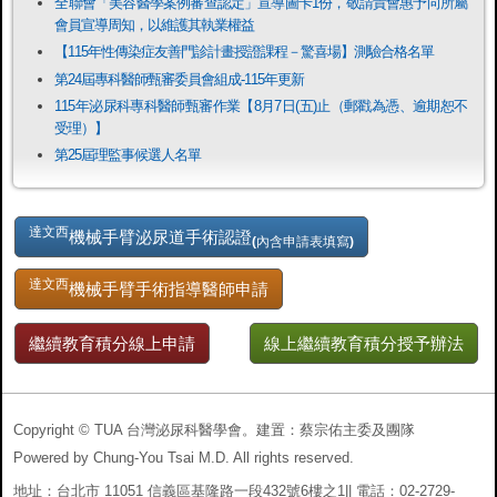
全聯會「​美容醫學案例審查認定」宣導圖卡1份，敬請貴會惠予向所屬
會員宣導周知，以維護其執業權益
【115年性傳染症友善門診計畫授證課程－驚喜場】測驗合格名單
第24屆專科醫師甄審委員會組成-115年更新
115年泌尿科專科醫師甄審作業【8月7日(五)止（郵戳為憑、逾期恕不
受理）】
第25屆理監事候選人名單
達文西
機械手臂泌尿道手術認證
(內含申請表填寫)
達文西
機械手臂手術指導醫師申請
繼續教育積分線上申請
線上繼續教育積分授予辦法
Copyright © TUA 台灣泌尿科醫學會。建置：蔡宗佑主委及團隊
Powered by Chung-You Tsai M.D. All rights reserved.
地址：台北市 11051 信義區基隆路一段432號6樓之1|| 電話：02-2729-