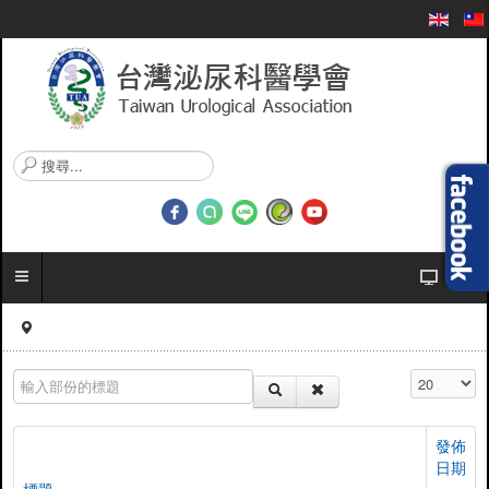
搜
尋
.
.
.
輸入部份的標題
顯示數目
發佈
日期