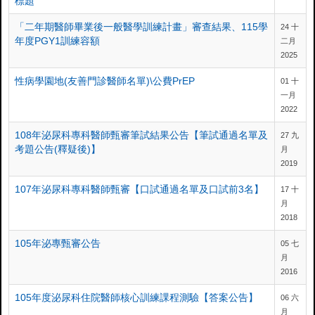
標題
「二年期醫師畢業後一般醫學訓練計畫」審查結果、115學
24 十
年度PGY1訓練容額
二月
2025
性病學園地(友善門診醫師名單)\公費PrEP
01 十
一月
2022
108年泌尿科專科醫師甄審筆試結果公告【筆試通過名單及
27 九
考題公告(釋疑後)】
月
2019
107年泌尿科專科醫師甄審【口試通過名單及口試前3名】
17 十
月
2018
105年泌專甄審公告
05 七
月
2016
105年度泌尿科住院醫師核心訓練課程測驗【答案公告】
06 六
月