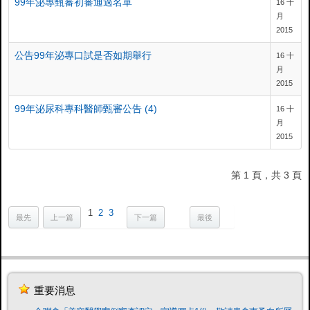
99年泌專甄審初審通過名單
16 十
月
2015
公告99年泌專口試是否如期舉行
16 十
月
2015
99年泌尿科專科醫師甄審公告 (4)
16 十
月
2015
第 1 頁，共 3 頁
1
2
3
最先
上一篇
下一篇
最後
重要消息