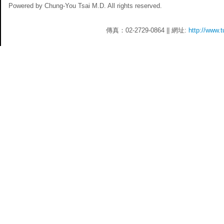
Powered by Chung-You Tsai M.D. All rights reserved.
傳真：02-2729-0864 || 網址:
http://www.t