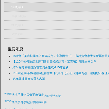
活動資訊
理事長的話
徵才資訊
公文來函
重要消息
全聯會「​美容醫學案例審查認定」宣導圖卡1份，敬請貴會惠予向所屬會員
【115年性傳染症友善門診計畫授證課程－驚喜場】測驗合格名單
第24屆專科醫師甄審委員會組成-115年更新
115年泌尿科專科醫師甄審作業【8月7日(五)止（郵戳為憑、逾期恕不受理
第25屆理監事候選人名單
達文西
機械手臂泌尿道手術認證
(內含申請表填寫)
達文西
機械手臂手術指導醫師申請