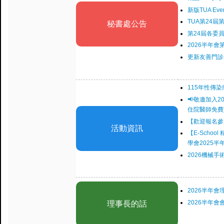
新版TUA Eve
TUA第24
秘書處公告
第24屆各委
2026半年會
更新友善門診
115年性傳
📢敬邀加入20
住院醫師免費
【歡迎報名參加】1/
活動資訊
【E-Scho
學會2025
2026機械手
2026半年
2026半年
理事長的話