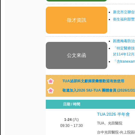
新北市立聯合
衛生福利部豐
徵才資訊
因應梅毒防治
「特定醫療技
於114年12
公文來函
「含trane
TUA泌尿科文獻摘要彙整歡迎有效使用
敬邀加入2026 SIU-TUA 團體會員 (2026
日期 / 時間
TUA 2026 半年會
1-24
(六)
TUA、光田醫院
09:30 ~ 17:30
台中光田醫院-向上院區