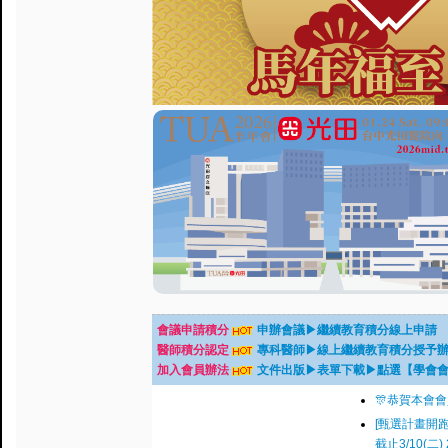
會議申請積分
申辦會議▶繼續教育積分線上申請
醫師積分認定
專科醫師▶線上繼續教育積分授予
加入會員辦法
文件出版▶表單下載▶點選【學會
🎊恭賀本會
[甄選計畫開跑
截止3/10(二) 