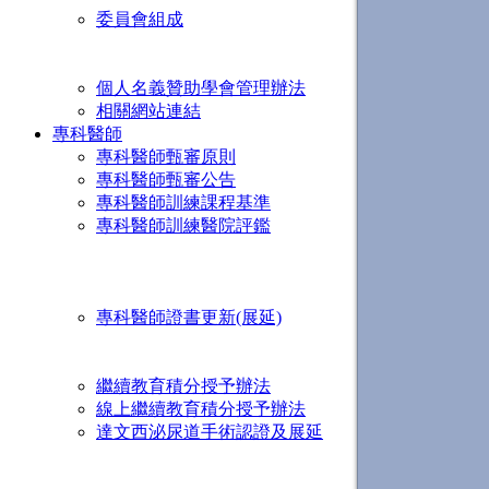
委員會組成
第24屆各
第24屆各
個人名義贊助學會管理辦法
相關網站連結
專科醫師
專科醫師甄審原則
專科醫師甄審公告
專科醫師訓練課程基準
專科醫師訓練醫院評鑑
訓練醫院評
訓練醫院評
訓練醫院評
專科醫師證書更新(展延)
申請辦法
結果公告
繼續教育積分授予辦法
線上繼續教育積分授予辦法
達文西泌尿道手術認證及展延
指導醫師審
達文西泌尿