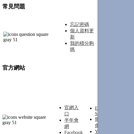
常見問題
忘記密碼
沒收到通知
個人資料更
信
新
查詢活動資
我的積分夠
訊
嗎
官方網站
年
會
專
站
官網入
E-
學
School
口
會
簡報上
半年會
雜
傳
網
誌
Youtube
Facebook