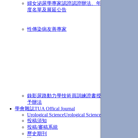
婦女泌尿學專家認證
認證辦法、年
度名單及展延公告
年度名單
婦泌專家證
性傳染病友善專家
性傳染病專
衛教影片🎬
友善課程測
淋病防治工
梅毒及淋病
版)」簡報
「青少年性
女性及母嬰
臨床指引
錄影尿路動力學技術員訓練證書授
予辦法
學會雜誌
TUA Offical Journal
Urological Science
Urological Science
投稿須知
投稿/審稿系統
歷史期刊