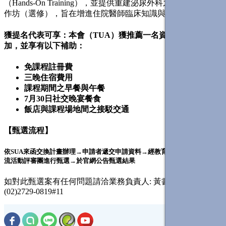
（Hands-On Training），並提供重建泌尿外科之豬器官操作工
作坊（選修），旨在增進住院醫師臨床知識與實務技能。
獲提名代表可享：本會（TUA）獲推薦一名資深住院醫師參
加，並享有以下補助：
免課程註冊費
三晚住宿費用
課程期間之早餐與午餐
7月30日社交晚宴餐食
飯店與課程場地間之接駁交通
【甄選流程】
依SUA來函交換計畫辦理→申請者遞交申請資料→經教育委員會 國際學術交
流活動評審團進行甄選→於官網公告甄選結果
如對此甄選案有任何問題請洽業務負責人: 黃書嫻 Carol
(02)2729-0819#11