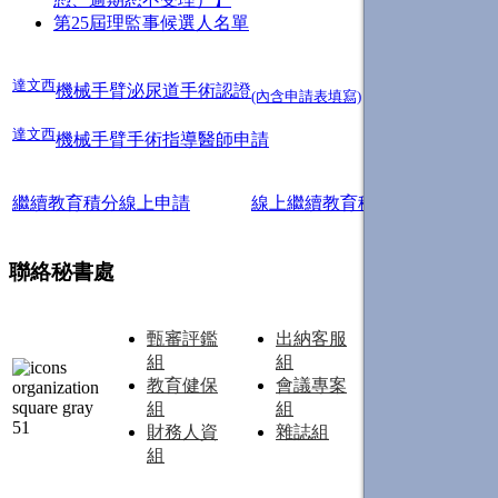
第25屆理監事候選人名單
達文西
機械手臂泌尿道手術認證
(內含申請表填寫)
達文西
機械手臂手術指導醫師申請
繼續教育積分線上申請
線上繼續教育積分授予辦法
聯絡秘書處
甄審評鑑
出納客服
資訊美編
組
組
組
教育健保
會議專案
線上教育
組
組
組
財務人資
雜誌組
組