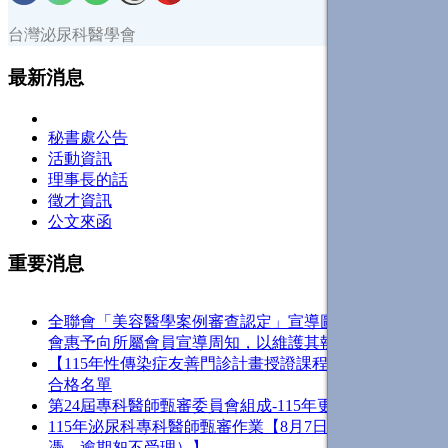
台灣泌尿科醫學會
最新消息
秘書處公告
活動資訊
理事長的話
徵才資訊
公文來函
重要消息
全聯會「​美容醫學案例審查認定」宣導圖卡1份，敬請貴
會惠予向所屬會員宣導周知，以維護其執業權益
【115年性傳染症友善門診計畫授證課程－驚喜場】測驗
合格名單
第24屆專科醫師甄審委員會組成-115年更新
115年泌尿科專科醫師甄審作業【8月7日(五)止（郵戳為
憑、逾期恕不受理）】