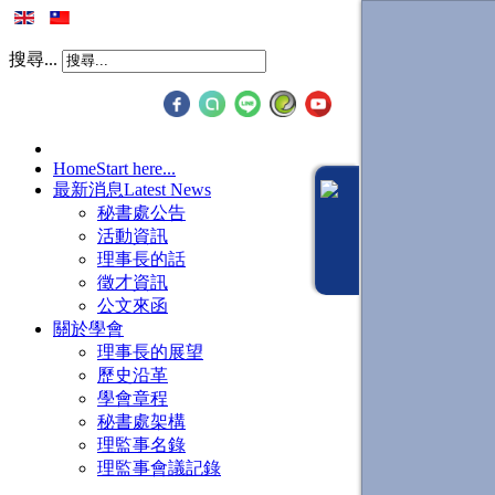
搜尋...
Home
Start here...
最新消息
Latest News
秘書處公告
活動資訊
理事長的話
徵才資訊
公文來函
關於學會
理事長的展望
歷史沿革
學會章程
秘書處架構
理監事名錄
理監事會議記錄
TUA 理