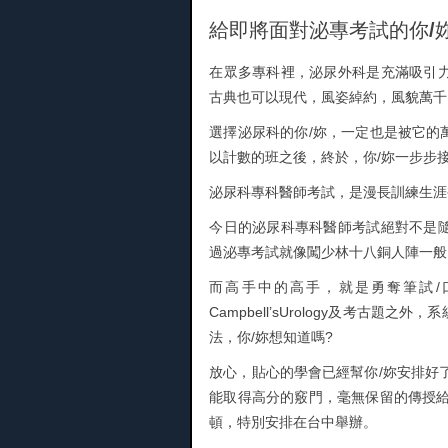
給即將面對泌專考試的你/
在眾多專科裡，泌尿外科是充滿吸引
古典也可以現代，風姿綽約，風貌萬千
選擇泌尿科的你/妳，一定也是被它的
以計數的班之後，終於，你/妳一步步
泌尿科專科醫師考試，是漫長訓練生涯
今日的泌尿科專科醫師考試絕對不是
過泌專考試就像闖少林十八銅人陣一般
而高手中的高手，就是勇奪筆試/
Campbell’sUrology及考
法，你/妳想知道嗎?
放心，貼心的學會已經幫你/妳安排好
能取得高分的竅門，毫無保留的傳授給
頓，特別安排在台中舉辦。