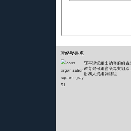
聯絡秘書處
甄審評鑑組
出納客服組
資
教育健保組
會議專案組
線
財務人資組
雜誌組