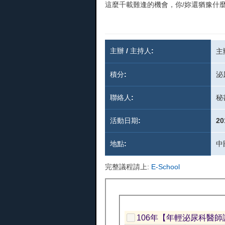
這麼千載難逢的機會，你/妳還猶豫什
主辦 / 主持人:
主
積分:
泌
聯絡人:
秘
活動日期:
20
地點:
中
完整議程請上:
E-School