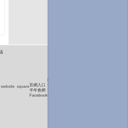
站
年
會
專
站
E-
學
官網入口
School
會
半年會網
簡報上
雜
Facebook
傳
誌
Youtube
衛
教
網
站