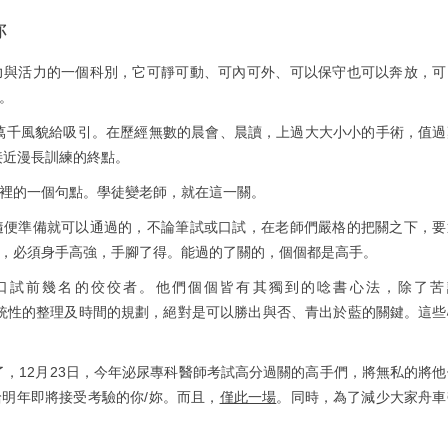
妳
力與活力的一個科別，它可靜可動、可內可外、可以保守也可以奔放，可
。
萬千風貌給吸引。在歷經無數的晨會、晨讀，上過大大小小的手術，值過
接近漫長訓練的終點。
裡的一個句點。學徒變老師，就在這一關。
隨便準備就可以通過的，不論筆試或口試，在老師們嚴格的把關之下，要
，必須身手高強，手腳了得。能過的了關的，個個都是高手。
口試前幾名的佼佼者。他們個個皆有其獨到的唸書心法，除了苦
古題之外，系統性的整理及時間的規劃，絕對是可以勝出與否、青出於藍的關鍵。這
了，12月23日，今年泌尿專科醫師考試高分過關的高手們，將無私的將他
明年即將接受考驗的你/妳。而且，
僅此一場
。同時，為了減少大家舟車