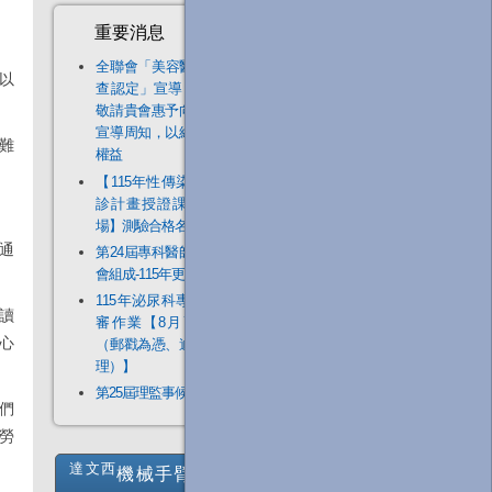
重要消息
全聯會「​美容醫學案例審
以
查認定」宣導圖卡1份，
敬請貴會惠予向所屬會員
宣導周知，以維護其執業
難
權益
【115年性傳染症友善門
診計畫授證課程－驚喜
場】測驗合格名單
通
第24屆專科醫師甄審委員
會組成-115年更新
115年泌尿科專科醫師甄
讀
審作業【8月7日(五)止
些心
（郵戳為憑、逾期恕不受
理）】
第25屆理監事候選人名單
們
勞
達文西
機械手臂泌尿道