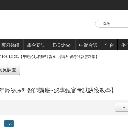
搜
尋...
專科醫師
學會雜誌
E-School
申辦會議
年會
半
106.12.23.【年輕泌尿科醫師講座~泌專甄審考試訣竅教學】
意見調查
3.【年輕泌尿科醫師講座~泌專甄審考試訣竅教學】
hot