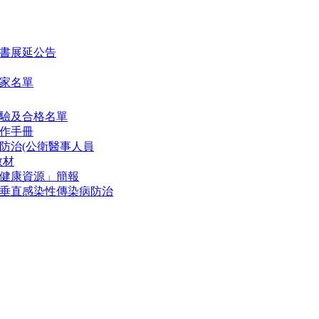
書展延公告
家名單
驗及合格名單
作手冊
防治(公衛醫事人員
教材
健康資源」簡報
垂直感染性傳染病防治