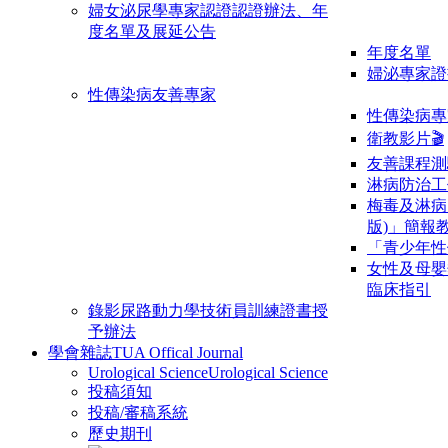
婦女泌尿學專家認證
認證辦法、年
度名單及展延公告
年度名單
婦泌專家證
性傳染病友善專家
性傳染病專
衛教影片🎬
友善課程測
淋病防治工
梅毒及淋病
版)」簡報
「青少年性
女性及母嬰
臨床指引
錄影尿路動力學技術員訓練證書授
予辦法
學會雜誌
TUA Offical Journal
Urological Science
Urological Science
投稿須知
投稿/審稿系統
歷史期刊