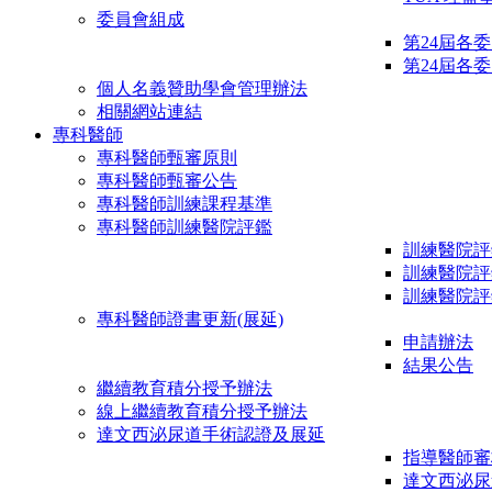
委員會組成
第24屆各
第24屆各
個人名義贊助學會管理辦法
相關網站連結
專科醫師
專科醫師甄審原則
專科醫師甄審公告
專科醫師訓練課程基準
專科醫師訓練醫院評鑑
訓練醫院評
訓練醫院評
訓練醫院評
專科醫師證書更新(展延)
申請辦法
結果公告
繼續教育積分授予辦法
線上繼續教育積分授予辦法
達文西泌尿道手術認證及展延
指導醫師審
達文西泌尿