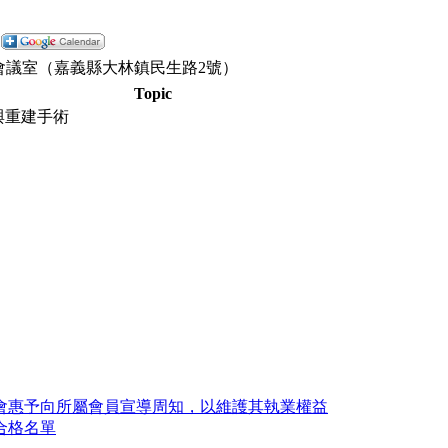
0
會議室（嘉義縣大林鎮民生路2號）
Topic
與重建手術
貴會惠予向所屬會員宣導周知，以維護其執業權益
合格名單