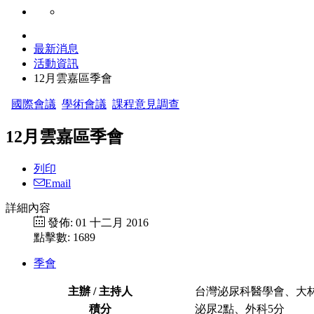
最新消息
活動資訊
12月雲嘉區季會
國際會議
學術會議
課程意見調查
12月雲嘉區季會
列印
Email
詳細內容
發佈: 01 十二月 2016
點擊數: 1689
季會
主辦 / 主持人
台灣泌尿科醫學會、大
積分
泌尿2點、外科5分