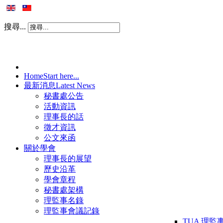
搜尋...
Home
Start here...
最新消息
Latest News
秘書處公告
活動資訊
理事長的話
徵才資訊
公文來函
關於學會
理事長的展望
歷史沿革
學會章程
秘書處架構
理監事名錄
理監事會議記錄
TUA 理