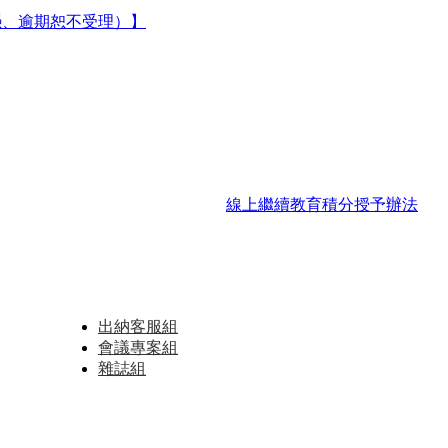
為憑、逾期恕不受理）】
線上繼續教育積分授予辦法
出納客服組
會議專案組
雜誌組