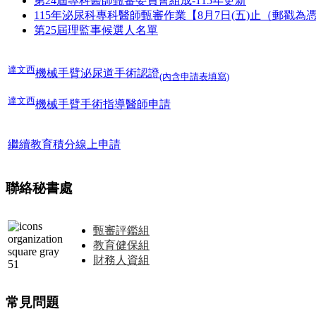
第24屆專科醫師甄審委員會組成-115年更新
115年泌尿科專科醫師甄審作業【8月7日(五)止（郵戳
第25屆理監事候選人名單
達文西
機械手臂泌尿道手術認證
(內含申請表填寫)
達文西
機械手臂手術指導醫師申請
繼續教育積分線上申請
聯絡秘書處
甄審評鑑組
教育健保組
財務人資組
常見問題