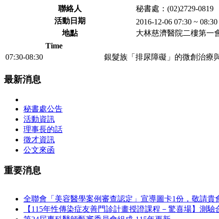
聯絡人
秘書處：(02)2729-0819
活動日期
2016-12-06 07:30 ~ 08:3
地點
大林慈濟醫院二樓第一
Time
07:30-08:30
銀髮族「排尿障礙」的微創治療
最新消息
秘書處公告
活動資訊
理事長的話
徵才資訊
公文來函
重要消息
全聯會「​美容醫學案例審查認定」宣導圖卡1份，敬請
【115年性傳染症友善門診計畫授證課程－驚喜場】測驗