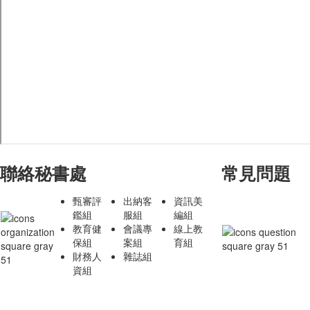
聯絡秘書處
常見問題
甄審評
出納客
資訊美
鑑組
服組
編組
教育健
會議專
線上教
保組
案組
育組
財務人
雜誌組
資組