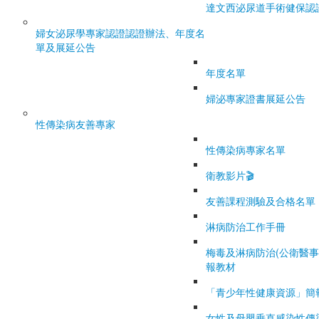
達文西泌尿道手術健保認
婦女泌尿學專家認證
認證辦法、年度名
單及展延公告
年度名單
婦泌專家證書展延公告
性傳染病友善專家
性傳染病專家名單
衛教影片🎬
友善課程測驗及合格名單
淋病防治工作手冊
梅毒及淋病防治(公衛醫事
報教材
「青少年性健康資源」簡
女性及母嬰垂直感染性傳