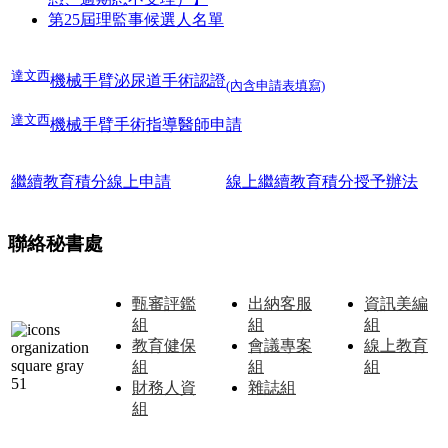
第25屆理監事候選人名單
達文西
機械手臂泌尿道手術認證
(內含申請表填寫)
達文西
機械手臂手術指導醫師申請
繼續教育積分線上申請
線上繼續教育積分授予辦法
聯絡秘書處
甄審評鑑
出納客服
資訊美編
組
組
組
教育健保
會議專案
線上教育
組
組
組
財務人資
雜誌組
組