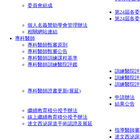
委員會組成
第24屆各
第24屆各
個人名義贊助學會管理辦法
相關網站連結
專科醫師
專科醫師甄審原則
專科醫師甄審公告
專科醫師訓練課程基準
專科醫師訓練醫院評鑑
訓練醫院評
訓練醫院評
訓練醫院評
專科醫師證書更新(展延)
申請辦法
結果公告
繼續教育積分授予辦法
線上繼續教育積分授予辦法
達文西泌尿道手術認證及展延
指導醫師審
達文西泌尿