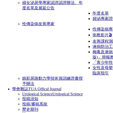
婦女泌尿學專家認證
認證辦法、年
度名單及展延公告
年度名單
婦泌專家證
性傳染病友善專家
性傳染病專
衛教影片🎬
友善課程測
淋病防治工
梅毒及淋病
版)」簡報
「青少年性
女性及母嬰
臨床指引
錄影尿路動力學技術員訓練證書授
予辦法
學會雜誌
TUA Offical Journal
Urological Science
Urological Science
投稿須知
投稿/審稿系統
歷史期刊