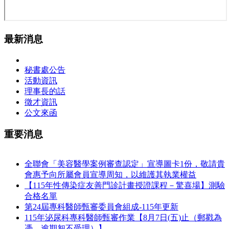
最新消息
秘書處公告
活動資訊
理事長的話
徵才資訊
公文來函
重要消息
全聯會「​美容醫學案例審查認定」宣導圖卡1份，敬請貴
會惠予向所屬會員宣導周知，以維護其執業權益
【115年性傳染症友善門診計畫授證課程－驚喜場】測驗
合格名單
第24屆專科醫師甄審委員會組成-115年更新
115年泌尿科專科醫師甄審作業【8月7日(五)止（郵戳為
憑、逾期恕不受理）】