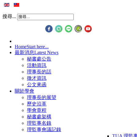
搜尋...
Home
Start here...
最新消息
Latest News
秘書處公告
活動資訊
理事長的話
徵才資訊
公文來函
關於學會
理事長的展望
歷史沿革
學會章程
秘書處架構
理監事名錄
理監事會議記錄
TUA 理