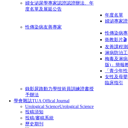
婦女泌尿學專家認證
認證辦法、年
度名單及展延公告
年度名單
婦泌專家證
性傳染病友善專家
性傳染病專
衛教影片🎬
友善課程測
淋病防治工
梅毒及淋病
版)」簡報
「青少年性
女性及母嬰
臨床指引
錄影尿路動力學技術員訓練證書授
予辦法
學會雜誌
TUA Offical Journal
Urological Science
Urological Science
投稿須知
投稿/審稿系統
歷史期刊