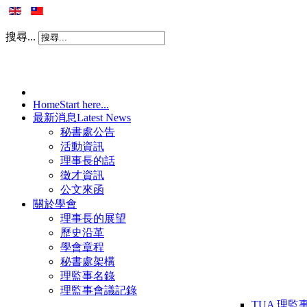
搜尋...
Home
Start here...
最新消息
Latest News
秘書處公告
活動資訊
理事長的話
徵才資訊
公文來函
關於學會
理事長的展望
歷史沿革
學會章程
秘書處架構
理監事名錄
理監事會議記錄
TUA 理