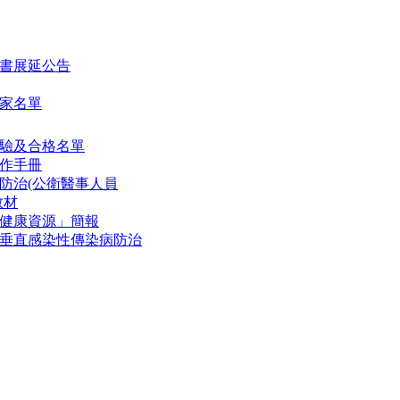
書展延公告
家名單
驗及合格名單
作手冊
防治(公衛醫事人員
教材
健康資源」簡報
垂直感染性傳染病防治