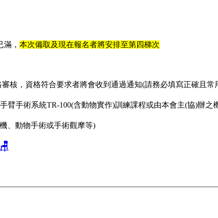
已滿，
本次備取及現在報名者將安排至第四梯次
審核，資格符合要求者將會收到通過通知(請務必填寫正確且常用之e
手術系統TR-100(含動物實作)訓練課程或由本會主(協)辦
擬機、動物手術或手術觀摩等)
🪑