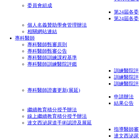
委員會組成
第24屆各
第24屆各
個人名義贊助學會管理辦法
相關網站連結
專科醫師
專科醫師甄審原則
專科醫師甄審公告
專科醫師訓練課程基準
專科醫師訓練醫院評鑑
訓練醫院評
訓練醫院評
訓練醫院評
專科醫師證書更新(展延)
申請辦法
結果公告
繼續教育積分授予辦法
線上繼續教育積分授予辦法
達文西泌尿道手術認證及展延
指導醫師審
達文西泌尿