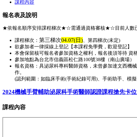
課程內容
報名表及說明
★依報名順序安排課程梯次★☆需通過資格審核★☆目前人數
第三梯次
04.07(日)
課程梯次：
、第四梯次(未定)
欲參加者一律採線上登記【本課程免學費，歡迎登記】
本會保留核可報名者參加資格之權利，報名後須等待 資格
參加地點為台北市信義區松仁路100號38樓（南山廣場）
報名資格：具泌尿科專科醫師資格，未曾參加達文西機械手臂
作。
(認列範圍：如臨床手術(手術紀錄可用)、手術助手、模
2024機械手臂輔助泌尿科手術醫師認證課程搶先卡位
課程內容