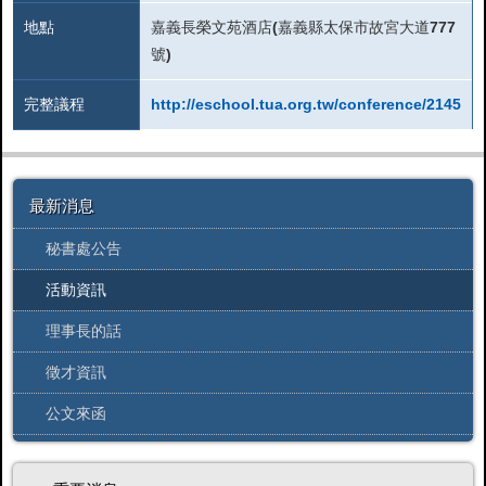
地點
嘉義長榮文苑酒店(嘉義縣太保市故宮大道777
號)
完整議程
http://eschool.tua.org.tw/conference/2145
最新消息
秘書處公告
活動資訊
理事長的話
徵才資訊
公文來函