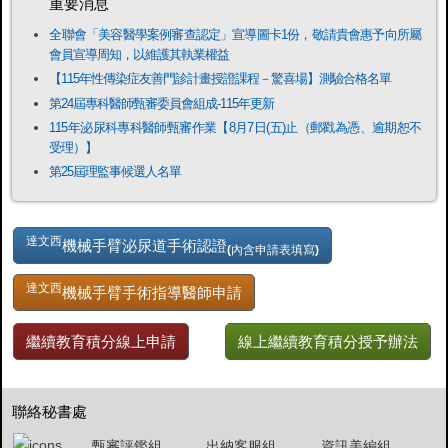
重要消息
全聯會「​美容醫學案例審查認定」宣導圖卡1份，敬請貴會惠予向所屬
會員宣導周知，以維護其執業權益
【115年性傳染症友善門診計畫授證課程－驚喜場】測驗合格名單
第24屆專科醫師甄審委員會組成-115年更新
115年泌尿科專科醫師甄審作業【8月7日(五)止（郵戳為憑、逾期恕不
受理）】
第25屆理監事候選人名單
達文西
機械手臂泌尿道手術認證
(內含申請表填寫)
達文西
機械手臂手術指導醫師申請
繼續教育積分線上申請
線上繼續教育積分授予辦法
聯絡秘書處
甄審評鑑組
出納客服組
資訊美編組