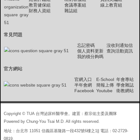
教育健保組
會議專案組
線上教育組
財務人資組
雜誌組
常見問題
忘記密碼
沒收到通知信
個人資料更新
查詢活動資訊
我的積分夠嗎
官方網站
官網入口
E-School
年會專站
半年會網
簡報上傳
學會雜誌
Facebook
Youtube
衛教網站
Copyright © TUA 台灣泌尿科醫學會。建置：蔡宗佑主委及團隊
Powered by Chung-You Tsai M.D. All rights reserved.
地址：台北市 11051 信義區基隆路一段432號6樓之1|| 電話：02-2729-
0819,