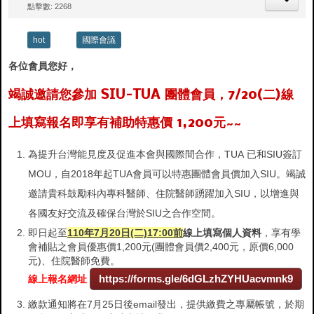
點擊數: 2268
hot
國際會議
各位會員您好，
竭誠邀請您參加 SIU-TUA 團體會員，7/20(二)線
上填寫報名即享有補助特惠價 1,200元~~
為提升台灣能見度及促進本會與國際間合作，TUA 已和SIU簽訂
MOU，自2018年起TUA會員可以特惠團體會員價加入SIU。竭誠
邀請貴科鼓勵科內專科醫師、住院醫師踴躍加入SIU，以增進與
各國友好交流及確保台灣於SIU之合作空間。
即日起至
110年7月20日(二)17:00前
線上填寫個人資料
，享有學
會補貼之會員優惠價1,200元(團體會員價2,400元，原價6,000
元)、住院醫師免費。
https://forms.gle/6dGLzhZYHUacvmnk9
線上報名網址
繳款通知將在7月25日後email發出，提供繳費之專屬帳號，於期