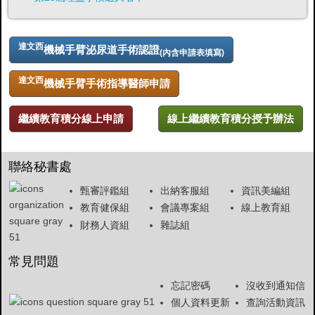
達文西
機械手臂泌尿道手術認證
(內含申請表填寫)
達文西
機械手臂手術指導醫師申請
繼續教育積分線上申請
線上繼續教育積分授予辦法
聯絡秘書處
甄審評鑑組
出納客服組
資訊美編組
教育健保組
會議專案組
線上教育組
財務人資組
雜誌組
常見問題
忘記密碼
沒收到通知信
個人資料更新
查詢活動資訊