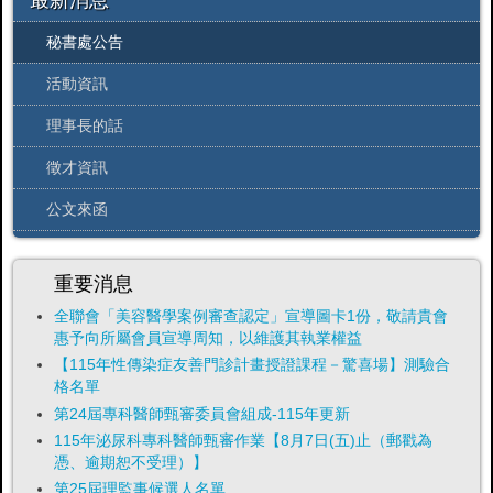
最新消息
秘書處公告
活動資訊
理事長的話
徵才資訊
公文來函
重要消息
全聯會「​美容醫學案例審查認定」宣導圖卡1份，敬請貴會
惠予向所屬會員宣導周知，以維護其執業權益
【115年性傳染症友善門診計畫授證課程－驚喜場】測驗合
格名單
第24屆專科醫師甄審委員會組成-115年更新
115年泌尿科專科醫師甄審作業【8月7日(五)止（郵戳為
憑、逾期恕不受理）】
第25屆理監事候選人名單