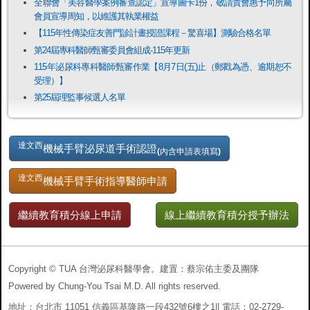
全聯會「​美容醫學案例審查認定」宣導圖卡1份，敬請貴會惠予向所屬
會員宣導周知，以維護其執業權益
【115年性傳染症友善門診計畫授證課程－驚喜場】測驗合格名單
第24屆專科醫師甄審委員會組成-115年更新
115年泌尿科專科醫師甄審作業【8月7日(五)止（郵戳為憑、逾期恕不
受理）】
第25屆理監事候選人名單
達文西
機械手臂泌尿道手術認證
(內含申請表填寫)
達文西
機械手臂手術指導醫師申請
繼續教育積分線上申請
線上繼續教育積分授予辦法
Copyright © TUA 台灣泌尿科醫學會。建置：蔡宗佑主委及團隊
Powered by Chung-You Tsai M.D. All rights reserved.
地址：台北市 11051 信義區基隆路一段432號6樓之1|| 電話：02-2729-