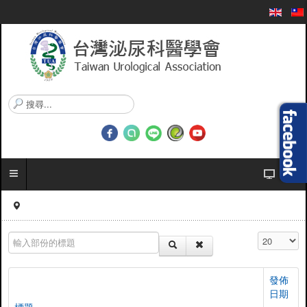
搜
尋
.
.
.
輸入部份的標題
顯示數目
發佈
日期