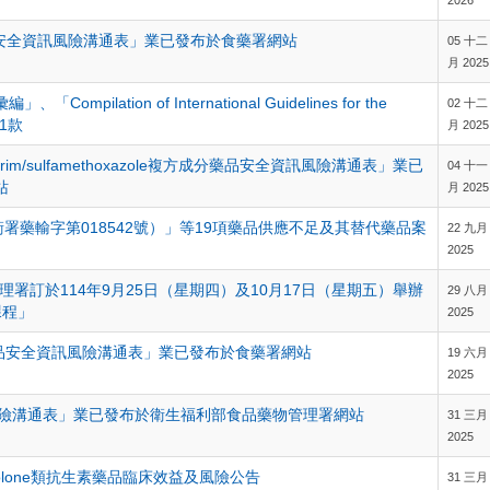
2026
射劑藥品安全資訊風險溝通表」業已發布於食藥署網站
05 十二
月 2025
lation of International Guidelines for the
02 十二
各1款
月 2025
thoprim/sulfamethoxazole複方成分藥品安全資訊風險溝通表」業已
04 十一
站
月 2025
署藥輸字第018542號）」等19項藥品供應不足及其替代藥品案
22 九月
2025
署訂於114年9月25日（星期四）及10月17日（星期五）舉辦
29 八月
課程」
2025
ride成分藥品安全資訊風險溝通表」業已發布於食藥署網站
19 六月
2025
資訊風險溝通表」業已發布於衛生福利部食品藥物管理署網站
31 三月
2025
quinolone類抗生素藥品臨床效益及風險公告
31 三月