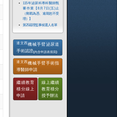
115年泌尿科專科醫師甄
審作業【8月7日(五)止
（郵戳為憑、逾期恕不受
理）】
第25屆理監事候選人名單
達文西
機械手臂泌尿道
手術認證
(內含申請表填寫)
達文西
機械手臂手術指
導醫師申請
繼續教育
線上繼續
積分線上
教育積分
申請
授予辦法