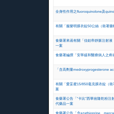
全身性作用之fluoroquinolone及
有關「服樂明膜衣錠50公絲（衛署藥輸
食藥署來函有關「佳鉑帝靜脈注射液（
一案
食藥署編撰「安寧緩和醫療病人之疼痛
「含高劑量medroxyprogester
有關「愛妥蜜15/850毫克膜衣錠（
案
食藥署公告「"卡比"西華耑隆乾粉注射
代藥品一案
食藥署公告「含azathioprine、mer