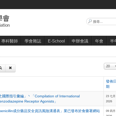
搜
尋...
專科醫師
學會雜誌
E-School
申辦會議
年會
半
顯示數
20
發佈
期
」丶「Compilation of International
23 七月
Benzodiazepine Receptor Agonists」
2026
、benzylpenicillin成分藥品安全資訊風險溝通表」業已發布於食藥署網站
09 四月