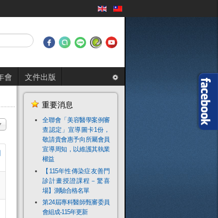
年會
文件出版
重要消息
全聯會「​美容醫學案例審
目
查認定」宣導圖卡1份，
敬請貴會惠予向所屬會員
宣導周知，以維護其執業
日
權益
【115年性傳染症友善門
診計畫授證課程－驚喜
場】測驗合格名單
第24屆專科醫師甄審委員
會組成-115年更新