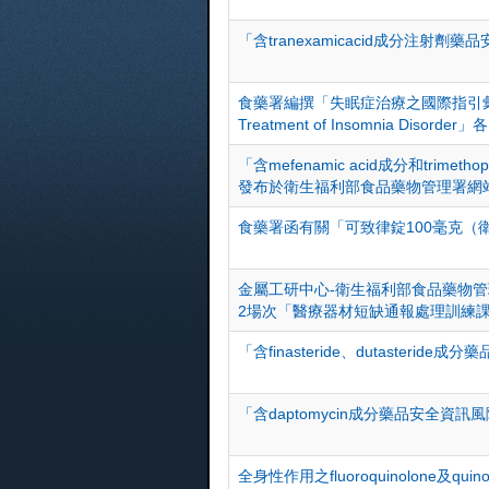
「含tranexamicacid成分注
食藥署編撰「失眠症治療之國際指引彙編」、「Compi
Treatment of Insomnia Disorder」
「含mefenamic acid成分和trime
發布於衛生福利部食品藥物管理署網
食藥署函有關「可致律錠100毫克（衛
金屬工研中心-衛生福利部食品藥物管理
2場次「醫療器材短缺通報處理訓練
「含finasteride、dutaste
「含daptomycin成分藥品安全
全身性作用之fluoroquinolone及