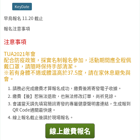
KeyDate
早鳥報名 11.20 截止
報名注意事項
注意事項
TUA2021年會
配合防疫政策，採實名制報名參加，活動期間應全程佩
戴口罩，請隨時保持手部清潔。
※若有身體不適或體溫高於37.5度，請在家休息避免與
會。
請務必完成繳費才算報名成功，繳費後將寄發電子收據。
繳費【後】恕無法退款，也無法修改訂單，尚祈見諒。
會議當天請先填寫簡訊寄發的專屬健康聲明書連結，生成報到
QR Code通關最快速。
線上報名截止後請於現場報名。
線上繳費報名