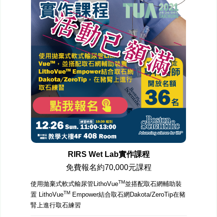
RIRS Wet Lab實作課程
免費報名約70,000元課程
TM
使用拋棄式軟式輸尿管LithoVue
並搭配取石網輔助裝
TM
置 LithoVue
Empower結合取石網Dakota/ZeroTip在豬
腎上進行取石練習