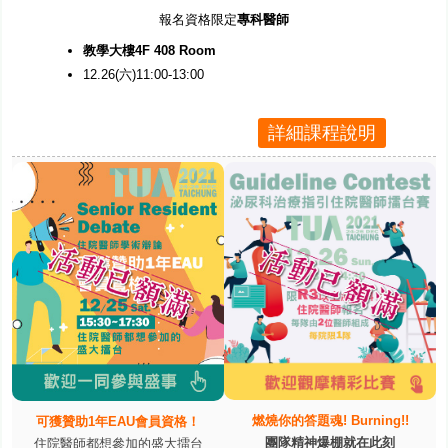
報名資格限定
專科醫師
教學大樓4F 408 Room
12.26(六)11:00-13:00
詳細課程說明
燃燒你的答題魂! Burning!!
可獲贊助1年EAU會員資格！
團隊精神爆棚就在此刻
住院醫師都想參加的盛大擂台