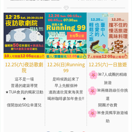
12.25(六)夜訪歌劇
12.26(日)Running
12.25(六)一日旅遊
院
99
🌺7人成團的精緻
這不是一場
是時候跑起來了
旅遊
普通的建築導覽
早上先醒個神
🌺兩條路線任你挑
★TUA
會員的獨家活動
邊跑邊欣賞東海美景
★
喝杯咖啡參加年會去!!
選
僅開放給50位幸運兒
開團才收費
🌺會員獨享旅遊補
助