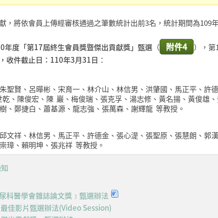
，將依會員上傳經審核通過之筆數統計出前3名，統計期間為109年7
。
附件4
10年度「第17屆終生會員獎暨傑出貢獻獎」甄選
（
），第1
，收件截止日：110年3月31日
：
朱聖賢、呂曄彬、宋育一、林介山、林信男、洪肇國、馬正平、許
世乾、陳俊宏、陳 巖、梅俊瑞、張克孚、湯志修、黃名揚、黃俊雄、
樹、鄭捷白、蕭基源、龍志強、張萬森、謝輝龍 等教授。
邱文祥、林信男、馬正平、許德金、張心湜、張聖原、張慧朗、郭
崇璋、賴明坤、張兆祥 等教授。
通知
泌尿科醫學會雜誌論文獎﹞甄選辦法
影片甄選辦法(Video Session)