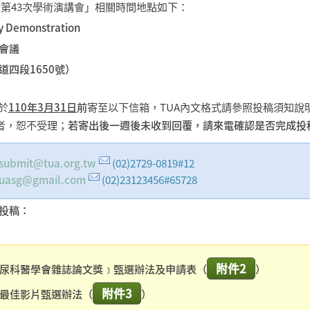
會暨第43次學術演講會」相關時間地點如下：
Demonstration
日會議
四段1650號）
於
110年3月31日
前
寄至以下信箱，TUA內文格式請參照投稿須知說
者，恕不受理；
若寄出後一週後未收到回覆，請來電確認是否完成投
submit@tua.org.tw
(02)2729-0819#12
tuasg@gmail.com
(02)23123456#65728
投稿：
附件2
尿科醫學會雜誌論文獎﹞甄選辦法及申請表（
）
附件3
最佳影片甄選辦法（
）