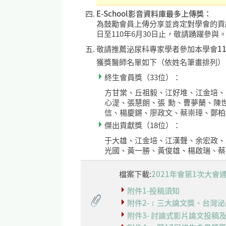
E-School影音資料庫最多上傳獎：
為鼓勵會員上傳分享並肯定對學會的貢獻
日至110年6月30日止，敬請踴躍參與
敬請推薦泌尿科專家學者參加本學會
1
獲獎醫師名單如下（依姓名筆畫排列）
終生會員獎（33位）：
方甘棠、丘祖毅、江好堆、江金培、
心湜、張慧朗、張 勳、曹夢蘭、陳
信、楊慶鏘、廖政文、蔡崇璋、鄭柏
傑出貢獻獎（18位）：
于大雄、江金培、江漢聲、余宏政、
光國、黃一勝、黃俊雄、楊啟瑞、蔡
檔案下載:
2021年會第1次大會
附件1-投稿須知
附件2-﹝三大論文獎、台灣
附件3- 討論式影片論文投稿及最佳