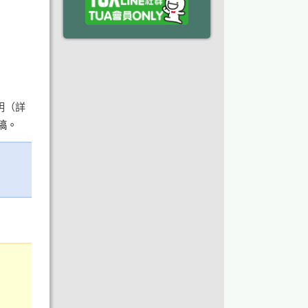
明（詳
稿。