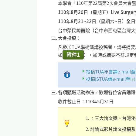
本學會「110年第22屆第2次會員大
110年8月20日（星期五）Live Surgery 
110年8月21~22日（星期六~日）全
台中榮民總醫院（台中市西屯區台灣大道
大會投稿：
凡參加TUA學術演講投稿者，請將摘要
附件1
如
），逾時或摘要不符規定
投稿TUA年會請e-mail至
投稿ISTUA請e-mail至
is
各項甄選活動辦法，歡迎各位會員踴躍
收件截止日：110年5月31日
﹝三大論文獎、台灣泌
討論式影片論文投稿及