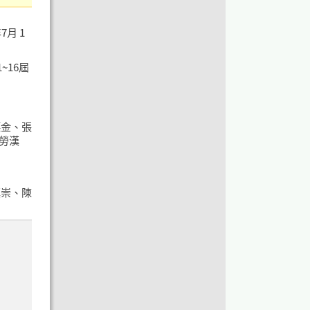
月 1
~16屆
德金、張
勞漢
漢崇、陳