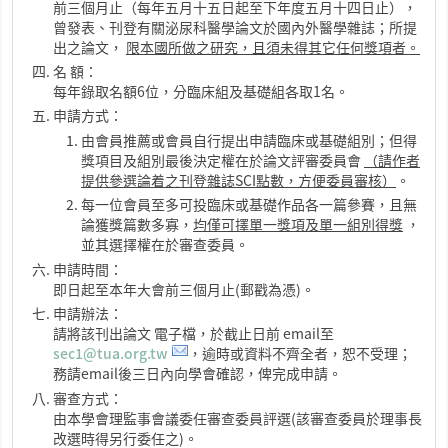
前三個月止（每年五月十五日起至下年度五月十四日止），
曾發表、刊登有關泌尿科醫學論文於國內外醫學雜誌；所提
出之論文，
限本國所做之研究，且須未得其它任何獎項者。
名 額：
每年錄取名額6位，分臨床組及基礎組各取1名。
申請方式：
由會員推薦或會員自行提出申請臨床或基礎組別；但得
獎項目及組別最後決定權在於論文評審委員會
（請作者
提供參選論着之刊登雜誌
SCI
點數，方便委員審核
）
。
每一位會員至多可投臨床或基礎作品各一篇參賽，且無
論獲獎篇數多寡，
均僅可擇單一獎項及單一組別得獎
，
並其選擇權在於審查委員。
申請時間：
即日起至本年大會前三個月止(郵戳為憑)。
申請辦法：
請將該刊出論文 電子檔，於截止日前 email至
sec1@tua.org.tw
，逾時或資料不齊全者，恕不受理；
務請email後三日內向學會確認，俾完成申請。
審查方式：
由本學會理監事會議委任審查委員評選(該審查委員於理事長
改選時得另行委任之)。