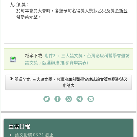
頒 獎：
於每年會員大會時，各頒予每名得獎人獎狀乙只及獎金
新台
幣參萬元整
。
檔案下載:
附件2-﹝三大論文獎、台灣泌尿科醫學會雜誌
論文獎﹞甄選辦法(含參賽申請表)
閱讀全文: 三大論文獎、台灣泌尿科醫學會雜誌論文獎甄選辦法及
申請表
重要日程
論文投稿 03.31 截止