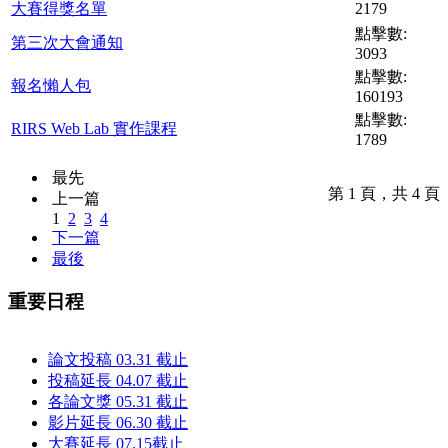
大賽得獎名單
2179
點擊數:
第三次大會通知
3093
點擊數:
報名懶人包
160193
點擊數:
RIRS Web Lab 實作課程
1789
最先
第 1 頁，共 4 頁
上一篇
1
2
3
4
下一篇
最後
重要日程
論文投稿 03.31 截止
投稿延長 04.07 截止
各論文獎 05.31 截止
影片延長 06.30 截止
大賽延長 07.15截止