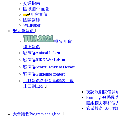
交通指南
區域圖/平面圖
年會宣傳
國際講師
WallPaper
🐦大會報名
報名
年會
線上報名
額滿💣Animal Lab 🐗
額滿💣RIRS Wet Lab 🐖
額滿💣Senior Resident Debate
額滿💣Guideline contest
活動報名
各類活動報名，截
止日到12/5
夜訪歌劇院
僅開
Running 99 路
體組接力賽和個
旅遊報名12.05截
大會議程
Program at a glace