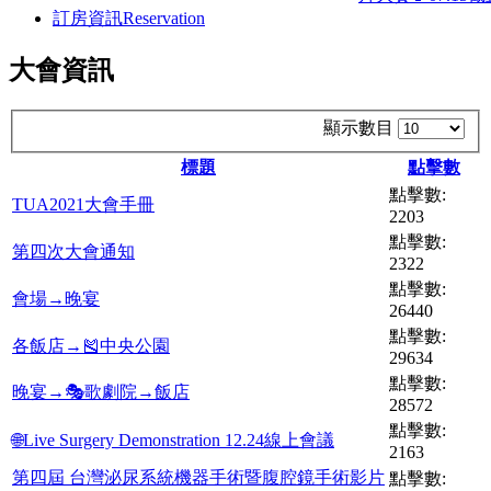
訂房資訊
Reservation
大會資訊
顯示數目
標題
點擊數
點擊數:
TUA2021大會手冊
2203
點擊數:
第四次大會通知
2322
點擊數:
會場→晚宴
26440
點擊數:
各飯店→🎽中央公園
29634
點擊數:
晚宴→🎭歌劇院→飯店
28572
點擊數:
🌐Live Surgery Demonstration 12.24線上會議
2163
第四屆 台灣泌尿系統機器手術暨腹腔鏡手術影片
點擊數: