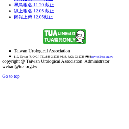
早鳥報名 11.20 截止
線上報名 12.05 截止
簡報上傳 12.05截止
Taiwan Urological Association
110, Taiwan (R.O.C.) TEL:886-2-2729-0819, FAX: 02-2729-0864
service@tua.org.tw
copyright @ Taiwan Urological Association. Administrator
webart@tua.org.tw
Go to top