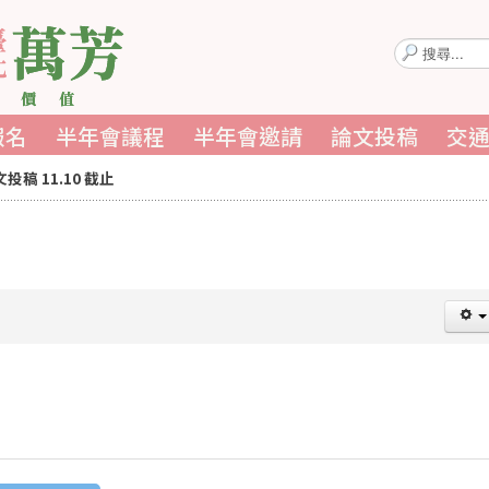
搜
尋...
報名
半年會議程
半年會邀請
論文投稿
交
投稿 11.10 截止