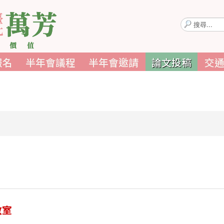
搜
尋...
報名
半年會議程
半年會邀請
論文投稿
交
教室