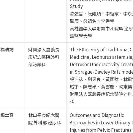
Study
歐弦哲、阮雍順、李經家、李永
聖辰、錢祖名、李香瑩
高雄醫學大學附設中和院區 泌尿部
雄醫學大學
楊浩誌
財團法人嘉義長
The Efficiency of Traditional 
庚紀念醫院外科
Medicine, Leonurus artemisia,
部泌尿科
Detrusor Underactivity Trea
in Sprague-Dawley Rats mode
楊浩誌、劉昱良、黃國財、林健
威宇、陳志碩、黃雲慶、何東儒
財團法人嘉義長庚紀念醫院外科
科
楊聿寬
林口長庚紀念醫
Outcomes and Diagnostic
院 外科部 泌尿科
Approaches in Lower Urinary 
Injuries from Pelvic Fractures: