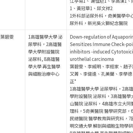
江亭易1、 謝佳駤1、李高漢1、
1、黃冠華1、邱文祥2
1外科部泌尿外科，奇美醫學中
尿外科，新光吳火獅紀念醫院
葉碧雯
1高雄醫學大學 泌
Down-regulation of Aquapori
尿學科，2高雄醫
Sensitizes Immune Check-poi
學大學附設醫院
inhibitors -induced Cytotoxici
泌尿科, 8高雄醫
urothelial carcinoma
學大學 再生醫學
葉碧雯、李威明、李經家、趙子
與細胞治療中心
又菁、李健逢、孔美蘭、李學德
正*
1高雄醫學大學 泌尿學科，2高
學附設醫院 泌尿科，3高雄醫學
山醫院 泌尿科，4高雄市立大同
理科，5奇美醫院 醫學研究部，
民總醫院 醫學教育與研究科，7
明交通大學 解剖與細胞生物學
8高雄醫學大學 再生醫學與細胞