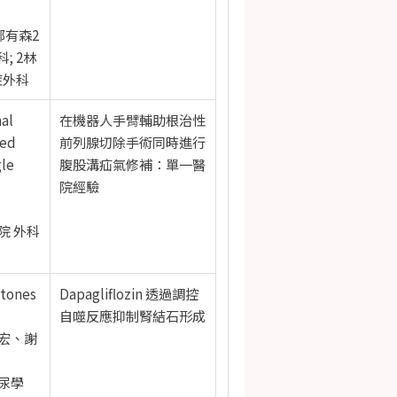
鄭有森2
; 2林
症外科
nal
在機器人手臂輔助根治性
ted
前列腺切除手術同時進行
gle
腹股溝疝氣修補：單一醫
院經驗
院 外科
stones
Dapagliflozin 透過調控
自噬反應抑制腎結石形成
宏、謝
尿學