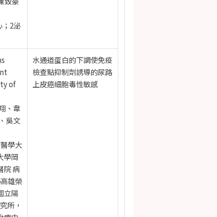
陳致豪
心；2泌
ns
水通道蛋白的下調使免疫
nt
檢查點抑制劑誘導的尿路
ty of
上皮癌細胞毒性敏感
翔、韋
、吳文
雄醫學大
大學岡
醫院 病
6高雄榮
國立陽
研究所，
治療中