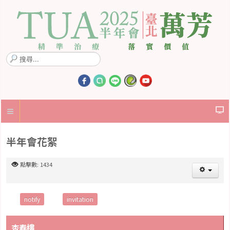
搜
尋
.
.
.
半年會花絮
點擊數: 1434
notify
invitation
杏春樓