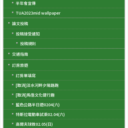
半年會宣傳
TUA2023mid wallpaper
論文投稿
投稿接受通知
投稿規則
交通指南
訂房旅遊
訂房單填寫
[取消]淡水河畔夕陽路跑
[取消]馬偕文化健行趣
藍色公路半日遊0204(六)
特斯拉電動車試乘02.04(六)
高爾夫球敘02.05(日)