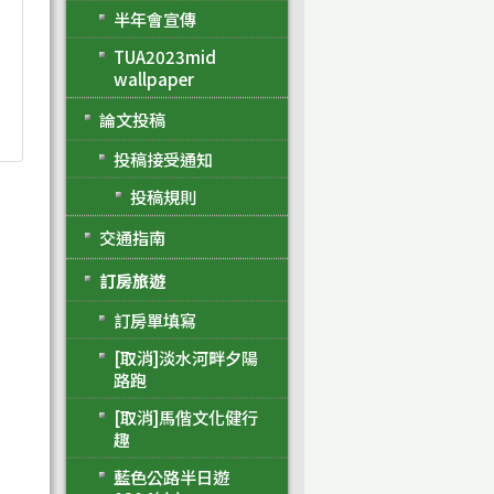
半年會宣傳
TUA2023mid
wallpaper
論文投稿
投稿接受通知
投稿規則
交通指南
訂房旅遊
訂房單填寫
[取消]淡水河畔夕陽
路跑
[取消]馬偕文化健行
趣
藍色公路半日遊