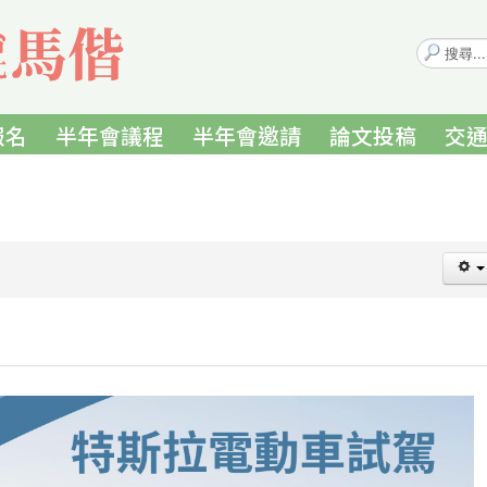
搜
尋...
報名
半年會議程
半年會邀請
論文投稿
交