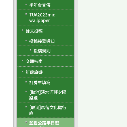
半年會宣傳
TUA2023mid
wallpaper
論文投稿
投稿接受通知
投稿規則
交通指南
訂房旅遊
訂房單填寫
[取消]淡水河畔夕陽
路跑
[取消]馬偕文化健行
趣
藍色公路半日遊