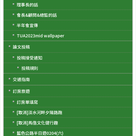
理事長的話
會長&顧問&總監的話
半年會宣傳
TUA2023mid wallpaper
論文投稿
投稿接受通知
投稿規則
交通指南
訂房旅遊
訂房單填寫
[取消]淡水河畔夕陽路跑
[取消]馬偕文化健行趣
藍色公路半日遊0204(六)