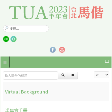
搜
尋
.
.
.
輸入部份的標題
顯示數目
Virtual Background
半年會手冊