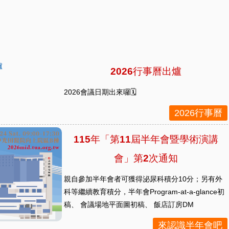
2026行事曆出爐
2026會議日期出來囉🗓️
2026行事曆
115年「第11屆半年會暨學術演講
會」第2次通知
親自參加半年會者可獲得泌尿科積分10分；另有外
科等繼續教育積分，半年會Program-at-a-glance初
稿、 會議場地平面圖初稿、 飯店訂房DM
來認識半年會吧