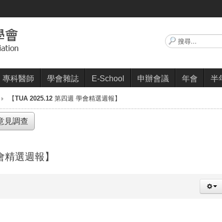
搜
尋...
專科醫師
學會雜誌
E-School
申辦會議
年會
半
【TUA 2025.12 第四週 學會精選週報】
意見調查
 學會精選週報】