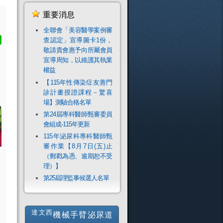
重要消息
全聯會「​美容醫學案例審
查認定」宣導圖卡1份，
敬請貴會惠予向所屬會員
宣導周知，以維護其執業
權益
【115年性傳染症友善門
診計畫授證課程－驚喜
場】測驗合格名單
第24屆專科醫師甄審委員
會組成-115年更新
115年泌尿科專科醫師甄
審作業【8月7日(五)止
（郵戳為憑、逾期恕不受
理）】
第25屆理監事候選人名單
達文西
機械手臂泌尿道