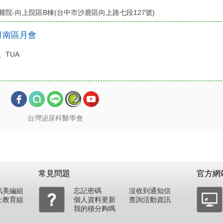
醫院-向上院區B棟(台中市沙鹿區向上路七段127號)
1月南區月會
、TUA
台灣泌尿科醫學會
常見問題
官方網
訊美編組
忘記密碼
沒收到通知信
上教育組
個人資料更新
查詢活動資訊
我的積分夠嗎