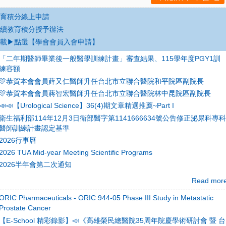
育積分線上申請
續教育積分授予辦法
載▶點選【學會會員入會申請】
「二年期醫師畢業後一般醫學訓練計畫」審查結果、115學年度PGY1訓
練容額
🎊恭賀本會會員薛又仁醫師升任台北市立聯合醫院和平院區副院長
🎊恭賀本會會員蔣智宏醫師升任台北市立聯合醫院林中昆院區副院長
📣📣【Urological Science】36(4)期文章精選推薦~Part I
衛生福利部114年12月3日衛部醫字第1141666634號公告修正泌尿科專科
醫師訓練計畫認定基準
2026行事曆
2026 TUA Mid-year Meeting Scientific Programs
2026半年會第二次通知
Read mor
ORIC Pharmaceuticals - ORIC 944-05 Phase III Study in Metastatic
Prostate Cancer
【E-School 精彩錄影】📣《高雄榮民總醫院35周年院慶學術研討會 暨 台