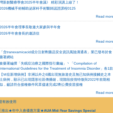
灣新創醫療學會2025半年會議》 精彩演講上線了！
2026機械手術輔助泌尿科手術醫師認證課程0125
Read mor
2026半年會理事長敬邀大家參與半年會
2026半年會會長的邀請信
Read mor
「含tranexamicacid成分注射劑藥品安全資訊風險溝通表」業已發布於食
藥署網站
食藥署編撰「失眠症治療之國際指引彙編」丶「Compilation of
International Guidelines for the Treatment of Insomnia Disorder」各1款
【Ｍ痘新增病例】非洲以外之6國出現無旅遊史且無已知病例接觸史之本
土病例，顯示已出現隱形社區傳播鏈，現階段疫情特徵與2022年前期相
似，籲請符合接種條件民眾儘速完成2劑公費疫苗接種
Read mor
迎有效使用
★年中入會優惠方案★AUA Mid-Year Savings Special