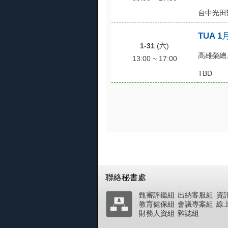
台中光田
TUA 
1-31
(六)
高雄榮總
13:00 ~ 17:00
TBD
聯絡秘書處
甄審評鑑組
出納客服組
資
教育健保組
會議專案組
線
財務人資組
雜誌組