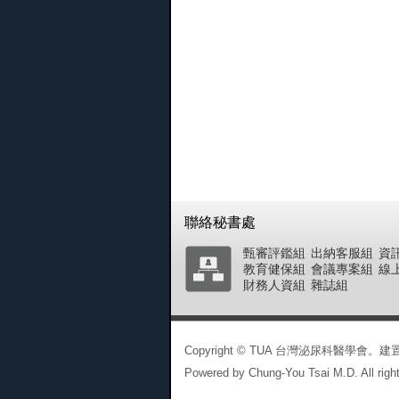
聯絡秘書處
甄審評鑑組
出納客服組
資
教育健保組
會議專案組
線
財務人資組
雜誌組
Copyright © TUA 台灣泌尿科醫學
Powered by Chung-You Tsai M.D. All right