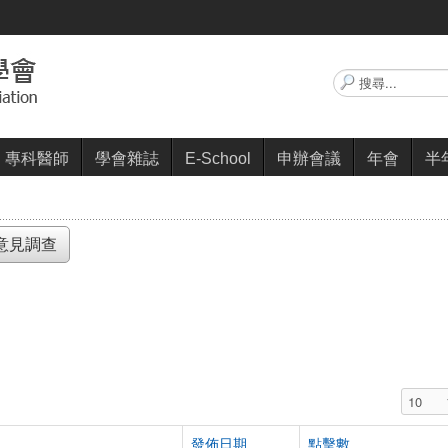
搜
尋...
專科醫師
學會雜誌
E-School
申辦會議
年會
半
意見調查
顯示數
發佈日期
點擊數