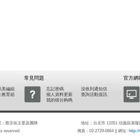
常見問題
官方網
訊美編組
忘記密碼
沒收到通知信
上教育組
個人資料更新
查詢活動資訊
我的積分夠嗎
會。建置：蔡宗佑主委及團隊
地址：台北市 11051 信義區基隆路一段
s reserved.
傳真：02-2729-0864 || 網址:
http:/