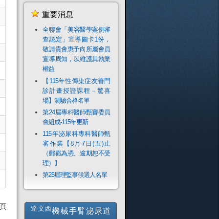
重要消息
全聯會「​美容醫學案例審
查認定」宣導圖卡1份，
敬請貴會惠予向所屬會員
宣導周知，以維護其執業
權益
【115年性傳染症友善門
診計畫授證課程－驚喜
場】測驗合格名單
第24屆專科醫師甄審委員
會組成-115年更新
115年泌尿科專科醫師甄
審作業【8月7日(五)止
（郵戳為憑、逾期恕不受
理）】
第25屆理監事候選人名單
 頁
達文西
機械手臂泌尿道