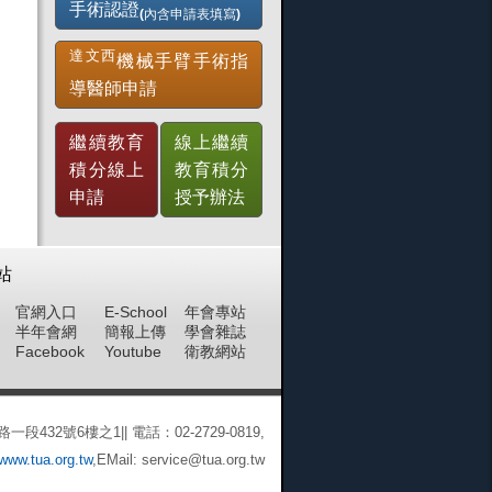
手術認證
(內含申請表填寫)
達文西
機械手臂手術指
導醫師申請
繼續教育
線上繼續
積分線上
教育積分
申請
授予辦法
站
官網入口
E-School
年會專站
半年會網
簡報上傳
學會雜誌
Facebook
Youtube
衛教網站
432號6樓之1|| 電話：02-2729-0819,
/www.tua.org.tw
,EMail:
service@tua.org.tw