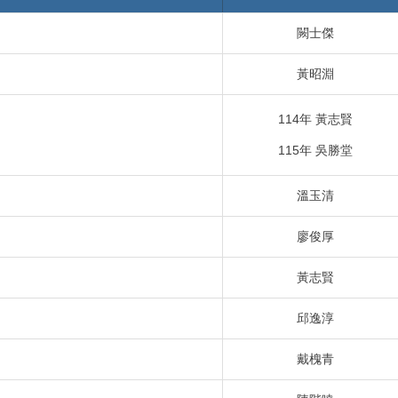
闕士傑
黃昭淵
114年 黃志賢
115年 吳勝堂
溫玉清
廖俊厚
黃志賢
邱逸淳
戴槐青