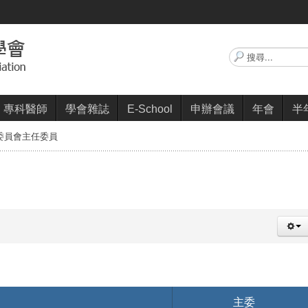
搜
尋...
專科醫師
學會雜誌
E-School
申辦會議
年會
半
委員會主任委員
主委