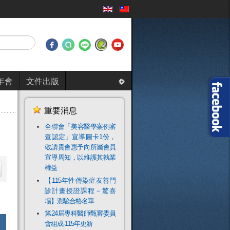
年會
文件出版
重要消息
全聯會「​美容醫學案例審
查認定」宣導圖卡1份，
敬請貴會惠予向所屬會員
宣導周知，以維護其執業
權益
【115年性傳染症友善門
診計畫授證課程－驚喜
場】測驗合格名單
第24屆專科醫師甄審委員
會組成-115年更新