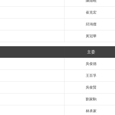
陳階曉
崔克宏
邱鴻傑
黃冠華
主委
吳俊德
王百孚
吳俊賢
劉家駒
林承家