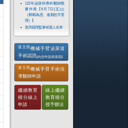
115年泌尿科專科醫師甄
審作業【8月7日(五)止
（郵戳為憑、逾期恕不受
理）】
第25屆理監事候選人名單
達文西
機械手臂泌尿道
手術認證
(內含申請表填寫)
達文西
機械手臂手術指
導醫師申請
繼續教育
線上繼續
積分線上
教育積分
申請
授予辦法