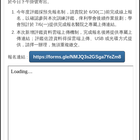
於今日下午掛號寄出。
今年度評鑑採預先報名制，請貴院於 6/30(二)前完成線上報
名，以確認參與本次訓練評鑑，俾利學會後續作業規劃；學
會預計於 7/6(一)提供完成報名醫院之專屬上傳連結。
本次新增評鑑資料雲端上傳機制，完成報名後將提供專屬上
傳連結；評鑑佐證資料得採雲端上傳、USB 或光碟方式提
供，請擇一辦理，無須重複繳交。
https://forms.gle/NMJQ3s2GSga7YeZm8
報名連結 :