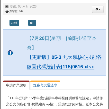
發佈: 08 六月 2026
點擊數: 844
評鑑
hot
【7月20日(星期一)前限掛送至本
會】
【更新版】05-3 九大類核心技能各
處置代碼統計表(115)0616.xlsx
申請作業說明
甄審考試通過率
「115年(預評115學年度)泌尿科專科醫師訓練醫院認定」申請作
業公文與所有附件(壓縮為zip檔)，謹請您詳見附檔。紙本公文將