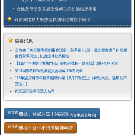
女性及母嬰垂直感染性傳染病防治臨床指引
錄影尿路動力學技術員訓練證書授予辦法
重要消息
全聯會「​美容醫學案例審查認定」宣導圖卡1份，敬請貴會惠予向所屬
會員宣導周知，以維護其執業權益
【115年性傳染症友善門診計畫授證課程－驚喜場】測驗合格名單
第24屆專科醫師甄審委員會組成-115年更新
115年泌尿科專科醫師甄審作業【8月7日(五)止（郵戳為憑、逾期恕不
受理）】
第25屆理監事候選人名單
達文西
機械手臂泌尿道手術認證
(內含申請表填寫)
達文西
機械手臂手術指導醫師申請