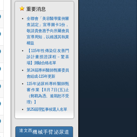
重要消息
全聯會「​美容醫學案例審
查認定」宣導圖卡1份，
敬請貴會惠予向所屬會員
宣導周知，以維護其執業
權益
【115年性傳染症友善門
診計畫授證課程－驚喜
場】測驗合格名單
第24屆專科醫師甄審委員
會組成-115年更新
115年泌尿科專科醫師甄
審作業【8月7日(五)止
（郵戳為憑、逾期恕不受
理）】
第25屆理監事候選人名單
達文西
機械手臂泌尿道