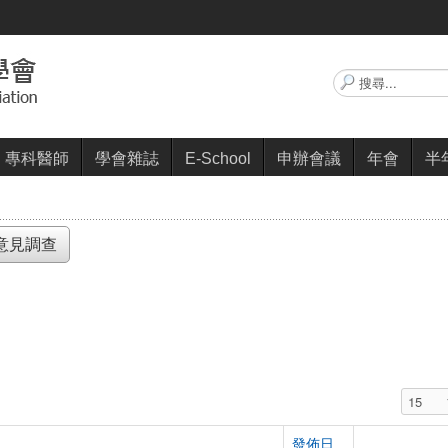
搜
尋...
專科醫師
學會雜誌
E-School
申辦會議
年會
半
意見調查
顯示數
發佈日