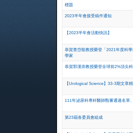
標題
2023半年會接受稿件通知
【2023半年會活動快訊】
恭賀查岱龍教授榮登「2021年度科
學家
恭賀郭漢崇教授榮登全球前2%頂尖
【Urological Science】33-
111年泌尿科專科醫師甄審通過名單
第23屆各委員會組成