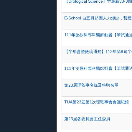
【Urological Science】🎊​最新3
E-School 自五月起因人力短缺，
111年泌尿科專科醫師甄審【筆試通
【半年會暨徵稿通知】​112年第8屆
111年泌尿科專科醫師甄審【筆試通
第23屆理監事名錄及特聘名單
TUA第23屆第1次理監事會會議紀錄
第23屆各委員會主任委員