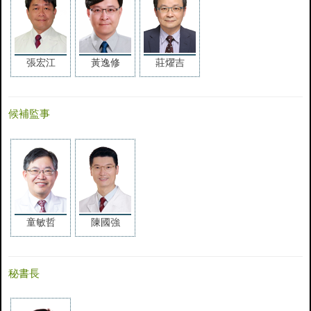
張宏江
黃逸修
莊燿吉
候補監事
童敏哲
陳國強
秘書長