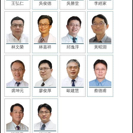
王弘仁
吳俊德
吳勝堂
李經家
林文榮
林嘉祥
邱逸淳
黃昭淵
裘坤元
廖俊厚
歐建慧
蔡德甫