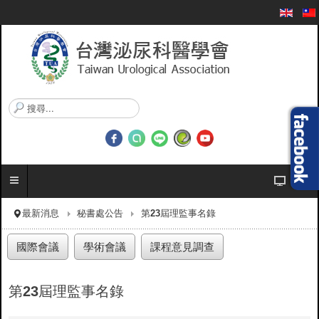
搜
尋
.
.
.
最新消息
秘書處公告
第23屆理監事名錄
國際會議
學術會議
課程意見調查
第23屆理監事名錄