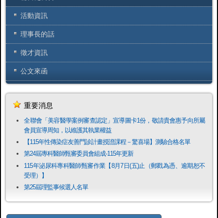
活動資訊
理事長的話
徵才資訊
公文來函
重要消息
全聯會「​美容醫學案例審查認定」宣導圖卡1份，敬請貴會惠予向所屬
會員宣導周知，以維護其執業權益
【115年性傳染症友善門診計畫授證課程－驚喜場】測驗合格名單
第24屆專科醫師甄審委員會組成-115年更新
115年泌尿科專科醫師甄審作業【8月7日(五)止（郵戳為憑、逾期恕不
受理）】
第25屆理監事候選人名單