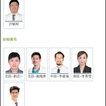
許毓昭
副秘書長
北區‒劉忠一
北區‒戴槐青
中區–李建儀
南區–李香瑩