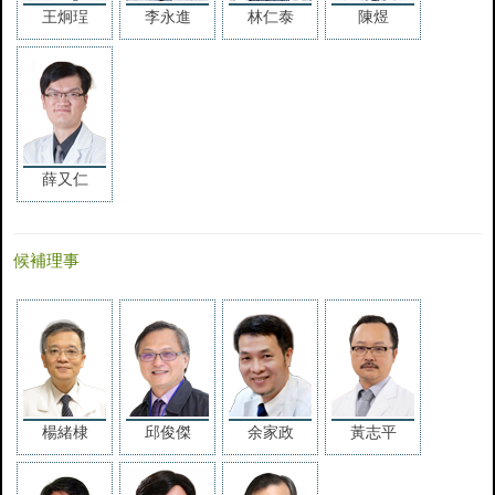
王炯珵
李永進
林仁泰
陳煜
薛又仁
候補理事
楊緒棣
邱俊傑
余家政
黃志平