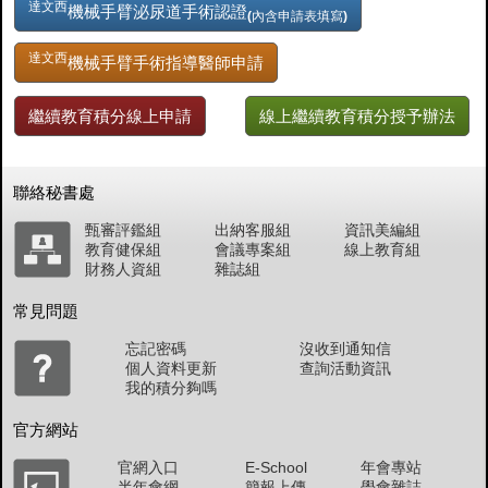
達文西
機械手臂泌尿道手術認證
(內含申請表填寫)
達文西
機械手臂手術指導醫師申請
繼續教育積分線上申請
線上繼續教育積分授予辦法
聯絡秘書處
甄審評鑑組
出納客服組
資訊美編組
教育健保組
會議專案組
線上教育組
財務人資組
雜誌組
常見問題
忘記密碼
沒收到通知信
個人資料更新
查詢活動資訊
我的積分夠嗎
官方網站
官網入口
E-School
年會專站
半年會網
簡報上傳
學會雜誌