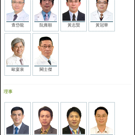
查岱龍
阮雍順
黃志賢
黃冠華
歐宴泉
闕士傑
理事