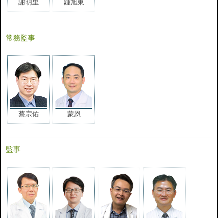
謝明里
鍾旭東
常務監事
蔡宗佑
蒙恩
監事