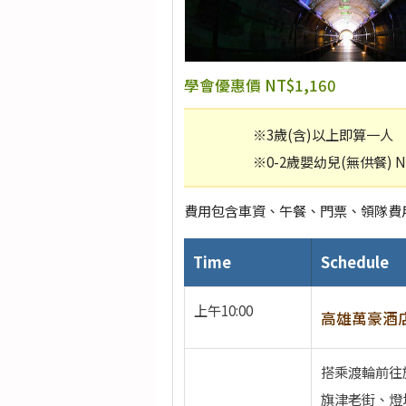
學會優惠價 NT$1,160
※3歲(含)以上即算一人
※0-2歲嬰幼兒(無供餐) N
費用包含車資、午餐、門票、領隊費
Time
Schedule
上午10:00
高雄萬豪酒
搭乘渡輪前往
旗津老街、燈