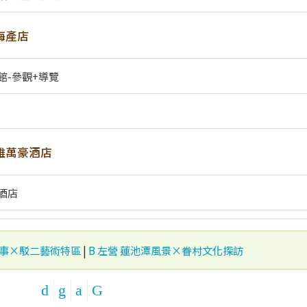
海產店
館-參觀+導覽
雄萬豪酒店
酒店
故事×駁二藝術特區
|
B 左營 蓮池潭風景×眷村文化探訪