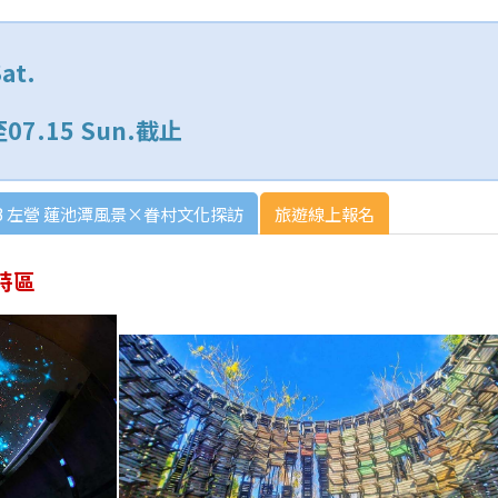
at.
.15 Sun.截止
B 左營 蓮池潭風景×眷村文化探訪
旅遊線上報名
特區