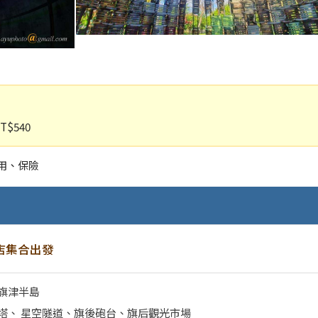
T$540
用、保險
店集合出發
旗津半島
塔、 星空隧道、旗後砲台、旗后觀光市場