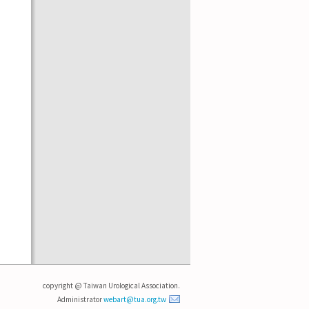
copyright @ Taiwan Urological Association.
Administrator
webart@tua.org.tw