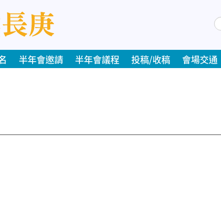
搜
尋
名
半年會邀請
半年會議程
投稿/收稿
會場交通