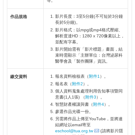
等。
影片長度：3至5分鐘(不可短於3分鐘
作品規格
長於5分鐘)。
影片格式：以mpg或mp4格式壓縮、
解析度達HD：1280 x 720像素以上，
並配有字幕。
影片開始需有「影片標題」畫面，結
束時需顯示「主辦單位：台灣泌尿科
醫學會及「製作團隊」資訊。
報名資料檢核表（
附件1
）。
繳交資料
報名表（
附件2
）。
個人資料蒐集處理利用告知事項暨同
意書(1人1張) （
附件3
）。
智慧財產權讓與書（
附件4
）。
參選作品光碟一份。
另需將作品上傳至YouTube，並將連
結網址以email寄至
eschool@tua.org.tw
(請將影片隱