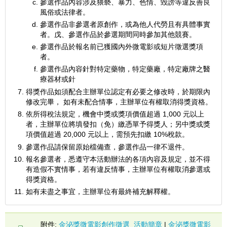
參選作品內容涉及猥褻、暴力、色情、毀謗等違反善良
風俗或法律者。
參選作品非參選者原創作，或為他人代勞且有具體事實
者。戊、參選作品於參選期間同時參加其他競賽。
參選作品於報名前已獲國內外微電影或短片徵選獎項
者。
參選作品內容針對特定藥物，特定藥廠，特定廠牌之醫
療器材或針
得獎作品如須配合主辦單位認定有必要之修改時，於期限內
修改完畢， 如有未配合情事，主辦單位有權取消得獎資格。
依所得稅法規定，機會中獎或獎項價值超過 1,000 元以上
者，主辦單位將填發扣（免）繳憑單予得獎人；另中獎或獎
項價值超過 20,000 元以上，需預先扣繳 10%稅款。
參選作品請保留原始檔備查，參選作品一律不退件。
報名參選者，悉遵守本活動辦法的各項內容及規定，並不得
有造假不實情事，若有違反情事，主辦單位有權取消參選或
得獎資格。
如有未盡之事宜，主辦單位有最終補充解釋權。
附件:
金泌獎微電影創作徵選_活動簡章
|
金泌獎微電影