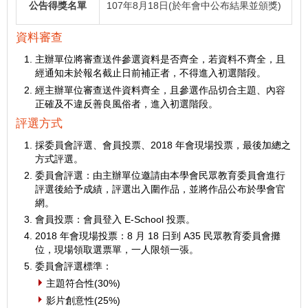
公告得獎名單
107年8月18日(於年會中公布結果並頒獎)
資料審查
主辦單位將審查送件參選資料是否齊全，若資料不齊全，且
經通知未於報名截止日前補正者，不得進入初選階段。
經主辦單位審查送件資料齊全，且參選作品切合主題、內容
正確及不違反善良風俗者，進入初選階段。
評選方式
採委員會評選、會員投票、2018 年會現場投票，最後加總之
方式評選。
委員會評選：由主辦單位邀請由本學會民眾教育委員會進行
評選後給予成績，評選出入圍作品，並將作品公布於學會官
網。
會員投票：會員登入 E-School 投票。
2018 年會現場投票：8 月 18 日到 A35 民眾教育委員會攤
位，現場領取選票單，一人限領一張。
委員會評選標準：
主題符合性(30%)
影片創意性(25%)