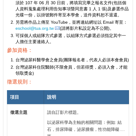
須於 107 年 06 月 30 日前，將填寫完畢之報名文件(包括個
人資料蒐集處理利用告知事項暨同意書 1 人 1 張)及參選作品
光碟一份，以掛號郵件寄至本學會，送件資料恕不退還。
另需將作品上傳至 YouTube，並將連結網址以 Email 寄至：
eschool@tua.org.tw
(請將影片私設定為不公開)。
可採個人或組隊方式參選，以組隊方式參選必須指定其中一
人擔任主要連絡人。
參加資格：
台灣泌尿科醫學會之會員(團隊報名者，代表人必須本會會員)
台灣泌尿科住院醫師(不限會員，但若得獎，必須入會，才能
領取獎金)
徵選規則：
項目
說明
徵選主題
請自訂影片標題。
以泌尿科學為主軸的相關問題：例如: 結
石，排尿障礙，泌尿腫瘤，性功能障礙….