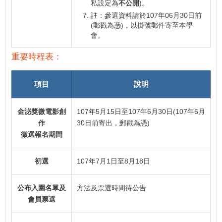
私設定為
不公開
)。
註：參選資料請於107年06月30日前
(郵戳為憑)，以掛號郵件寄至本學
會。
重要時程表：
項目
說明
金泌獎微電影創
107年5月15日至107年6月30日(107年6月
作
30日前寄出，郵戳為憑)
徵選報名期間
初選
107年7月1日至8月18日
公布入圍名單及
方法及票選時間待公告
會員票選