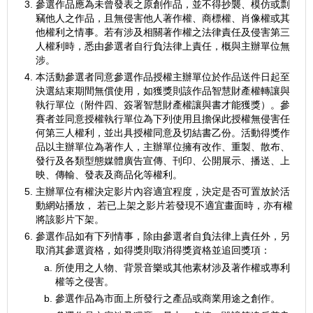
參選作品應為未曾發表之原創作品，並不得抄襲、模仿或剽
竊他人之作品，且無侵害他人著作權、商標權、肖像權或其
他權利之情事。若有涉及相關著作權之法律責任及侵害第三
人權利時，悉由參選者自行負法律上責任，概與主辦單位無
涉。
本活動參選者同意參選作品授權主辦單位於作品送件日起至
決選結束期間無償使用，如獲獎則該作品智慧財產權轉讓與
執行單位（附件四、簽署智慧財產權讓與書才能獲獎）。參
賽者並同意授權執行單位為下列使用且擔保此授權無侵害任
何第三人權利，並出具授權同意及切結書乙份。活動得獎作
品以主辦單位為著作人，主辦單位擁有改作、重製、散布、
發行及各類型態媒體廣告宣傳、刊印、公開展示、播送、上
映、傳輸、發表及商品化等權利。
主辦單位有權決定影片內容適宜程度，決定是否可置放於活
動網站播放， 若已上架之影片若發現不適宜畫面時，亦有權
將該影片下架。
參選作品如有下列情事，除由參選者自負法律上責任外，另
取消其參選資格，如得獎則取消得獎資格並追回獎項：
所使用之人物、背景音樂或其他素材涉及著作權或專利
權等之侵害。
參選作品為市面上所發行之產品或商業用途之創作。