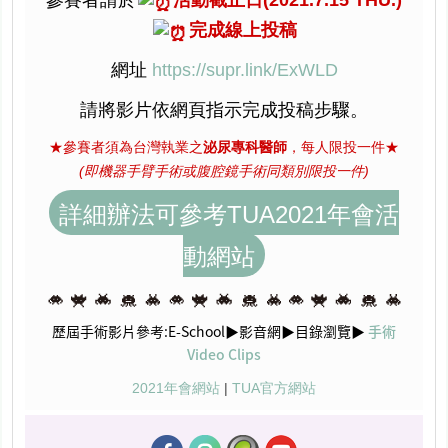
參賽者請於
活動截止日(2021.7.15 THU.)
完成線上投稿
網址
https://supr.link/ExWLD
請將影片依網頁指示完成投稿步驟。
★參賽者須為台灣執業之
泌尿專科醫師
，每人限投一件★
(即機器手臂手術或腹腔鏡手術同類別限投一件)
詳細辦法可參考TUA2021年會活
動網站
歷屆手術影片參考:E-School▶影音網▶目錄瀏覽▶
手術
Video Clips
2021年會網站
|
TUA官方網站