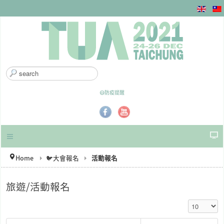
搜
尋
.
😷防疫提醒
.
.
Home
🐦大會報名
活動報名
旅遊/活動報名
顯示數目