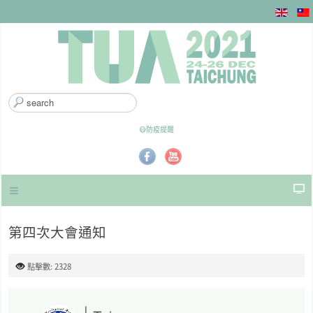
搜
尋
.
😷防疫提醒
.
.
第四次大會通知
點擊數: 2328