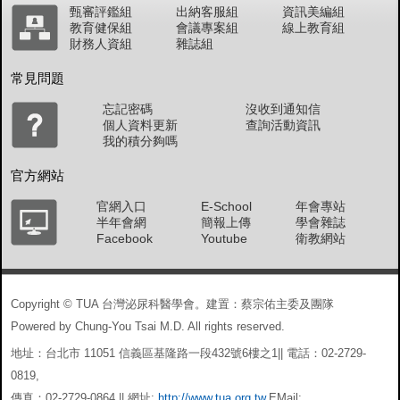
甄審評鑑組
出納客服組
資訊美編組
教育健保組
會議專案組
線上教育組
財務人資組
雜誌組
常見問題
忘記密碼
沒收到通知信
個人資料更新
查詢活動資訊
我的積分夠嗎
官方網站
官網入口
E-School
年會專站
半年會網
簡報上傳
學會雜誌
Facebook
Youtube
衛教網站
Copyright © TUA 台灣泌尿科醫學會。建置：蔡宗佑主委及團隊
Powered by Chung-You Tsai M.D. All rights reserved.
地址：台北市 11051 信義區基隆路一段432號6樓之1|| 電話：02-2729-
0819,
傳真：02-2729-0864 || 網址:
http://www.tua.org.tw
,EMail: