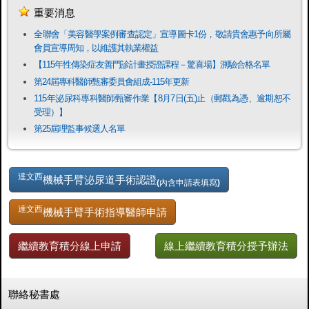
重要消息
全聯會「​美容醫學案例審查認定」宣導圖卡1份，敬請貴會惠予向所屬
會員宣導周知，以維護其執業權益
【115年性傳染症友善門診計畫授證課程－驚喜場】測驗合格名單
第24屆專科醫師甄審委員會組成-115年更新
115年泌尿科專科醫師甄審作業【8月7日(五)止（郵戳為憑、逾期恕不
受理）】
第25屆理監事候選人名單
達文西
機械手臂泌尿道手術認證
(內含申請表填寫)
達文西
機械手臂手術指導醫師申請
繼續教育積分線上申請
線上繼續教育積分授予辦法
聯絡秘書處