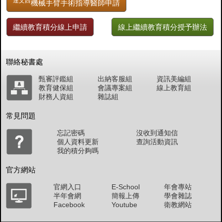
達文西
機械手臂手術指導醫師申請
繼續教育積分線上申請
線上繼續教育積分授予辦法
聯絡秘書處
甄審評鑑組
出納客服組
資訊美編組
教育健保組
會議專案組
線上教育組
財務人資組
雜誌組
常見問題
忘記密碼
沒收到通知信
個人資料更新
查詢活動資訊
我的積分夠嗎
官方網站
官網入口
E-School
年會專站
半年會網
簡報上傳
學會雜誌
Facebook
Youtube
衛教網站