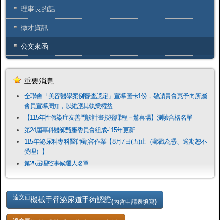
理事長的話
徵才資訊
公文來函
重要消息
全聯會「​美容醫學案例審查認定」宣導圖卡1份，敬請貴會惠予向所屬
會員宣導周知，以維護其執業權益
【115年性傳染症友善門診計畫授證課程－驚喜場】測驗合格名單
第24屆專科醫師甄審委員會組成-115年更新
115年泌尿科專科醫師甄審作業【8月7日(五)止（郵戳為憑、逾期恕不
受理）】
第25屆理監事候選人名單
達文西
機械手臂泌尿道手術認證
(內含申請表填寫)