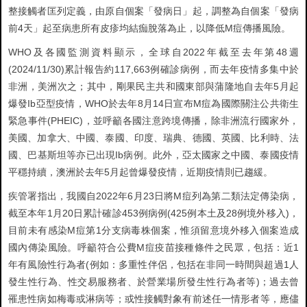
整接觸者匡列定義，由原自個案「發病日」起，調整為自個案「發病
前4天」起至病患所有皮疹均結痂脫落為止，以降低M痘傳播風險。
WHO及各國監測資料顯示，全球自2022年截至去年第48週
(2024/11/30)累計報告約117,663例確診病例，而去年疫情多集中於
非洲，美洲次之；其中，剛果民主共和國東部與蒲隆地自去年5月起
爆發Ib亞型疫情，WHO於去年8月14日宣布M痘為國際關注公共衛生
緊急事件(PHEIC)，並呼籲各國注意跨境傳播，除非洲流行國家外，
美國、加拿大、中國、泰國、印度、瑞典、德國、英國、比利時、法
國、巴基斯坦等亦已出現Ib病例。此外，亞太國家之中國、泰國疫情
平穩持續，澳洲於去年5月起曾爆發疫情，近期疫情則已趨緩。
疾管署指出，我國自2022年6月23日將M痘列為第二類法定傳染病，
截至本年1月20日累計確診453例病例(425例本土及28例境外移入)，
目前未有感染M痘第1分支病毒株個案，惟須留意境外移入個案造成
國內傳染風險。呼籲符合公費M痘疫苗接種條件之民眾，包括：近1
年有風險性行為者(例如：多重性伴侶，包括在非同一時間與超過1人
發生性行為、性交易服務者、於營業場所發生性行為者等)；過去曾
罹患性病如梅毒或淋病等；或性接觸對象有前述任一情形者等，應儘