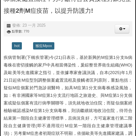
接種2劑M痘疫苗，以提升防護力!
發佈: 23 一月 2025
點擊數: 770
hot
猴痘Mpox
疾病管制署(下稱疾管署)今(21)日表示，基於新興的M痘第1分支Ib病
毒株在密切接觸的家戶中具相當傳染性，爰綜整世界衛生組織(WHO)
及歐美等先進國家之指引，並依據專家會議決議，自本(2025)年1月
21日起依M痘型別調整個案處置流程及接觸者匡列原則，重點包括：
疑似M痘個案於門急診就醫時，如具M痘第1分支病毒株感染風險，
如：有非洲國家等M痘第1分支流行地區之旅遊史、與M痘第1分支個
案或疑似個案有流行病學關聯等，須先就地收治住院；而疑似個案經
檢驗確認感染M痘第1分支病毒株，則須繼續就地收治住院，待符合
結束第一階段自主健康管理標準，且病況良好，方可返家進行第二階
段自主健康管理(即不適用現行M痘第一階段自主健康管理建議事
項)；另考量M痘患者初期症狀不明顯，依循歐美等先進國家建議，調