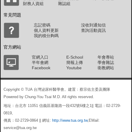
財務人資組
雜誌組
常見問題
忘記密碼
沒收到通知信
個人資料更新
查詢活動資訊
我的積分夠嗎
官方網站
官網入口
E-School
年會專站
半年會網
簡報上傳
學會雜誌
Facebook
Youtube
衛教網站
Copyright © TUA 台灣泌尿科醫學會。建置：蔡宗佑主委及團隊
Powered by Chung-You Tsai M.D. All rights reserved.
地址：台北市 11051 信義區基隆路一段432號6樓之1|| 電話：02-2729-
0819,
傳真：02-2729-0864 || 網址:
http://www.tua.org.tw
,EMail:
service@tua.org.tw