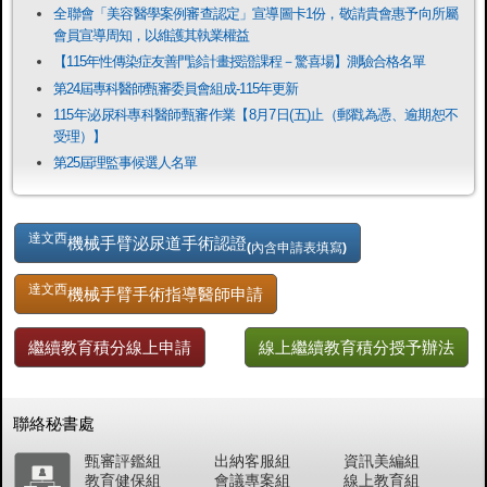
全聯會「​美容醫學案例審查認定」宣導圖卡1份，敬請貴會惠予向所屬
會員宣導周知，以維護其執業權益
【115年性傳染症友善門診計畫授證課程－驚喜場】測驗合格名單
第24屆專科醫師甄審委員會組成-115年更新
115年泌尿科專科醫師甄審作業【8月7日(五)止（郵戳為憑、逾期恕不
受理）】
第25屆理監事候選人名單
達文西
機械手臂泌尿道手術認證
(內含申請表填寫)
達文西
機械手臂手術指導醫師申請
繼續教育積分線上申請
線上繼續教育積分授予辦法
聯絡秘書處
甄審評鑑組
出納客服組
資訊美編組
教育健保組
會議專案組
線上教育組