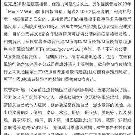
速完成2劑M痘疫苗接種，保護力可達9成以上。另依據疾管署2023年
「Mpox V-Watch健康回報問卷」超過2,400位接種者的回報資料顯
示，M痘疫苗是安全的，且接種第2劑的接種後不良事件多為接種局
部反應，明顯較接種第1劑少，鼓勵尚未完成第2劑接種者儘速完成接
種。目前全國共268家合作醫療院所可提供公費M痘疫苗接種服務，
相關資訊可至疾管署全球資訊網/M痘專區/M痘疫苗/M痘疫苗接種服
務合作醫療院所項下( https://gov.tw/3SG )查詢。另「不符合公費」
M痘疫苗接種資格，「經醫師評估」確有暴露風險者，包括：在臺有
風險行為之無健保身分或居留證外籍人士等對象、欲前往M痘疫情流
行之高風險國家民眾(依據國際旅遊疫情建議)且可能有暴露風險者，
可至全國8家旅遊醫學合約醫院自費接種M痘疫苗。
疾管署呼籲，民眾前往流行地區或國內風險場域，應落實自我防護，
並避免出入可能與不特定人士親密接觸之社交活動等風險場域，同時
請留意自己或他人症狀，務必要適當保護自己，減少暴露的風險。如
出現皮膚病灶，例如：皮疹、水泡、斑疹、斑丘疹、膿疱等，以及發
燒、畏寒/寒顫、頭痛、肌肉痛、淋巴腺腫大(如耳周、腋窩、頸部或
腹股溝等處)等疑似症狀，應佩戴口罩儘速就醫，並主動告知醫師旅